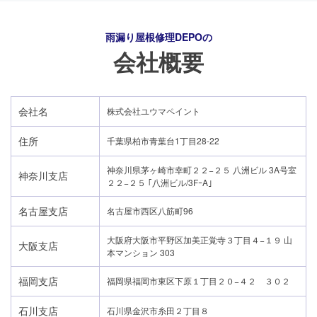
雨漏り屋根修理DEPO
の
会社概要
会社名
株式会社ユウマペイント
住所
千葉県柏市青葉台1丁目28-22
神奈川県茅ヶ崎市幸町２２−２５ 八洲ビル 3A号室
神奈川支店
２２−２５ ｢八洲ビル/3FｰA｣
名古屋支店
名古屋市西区八筋町96
大阪府大阪市平野区加美正覚寺３丁目４−１９ 山
大阪支店
本マンション 303
24時間365日対応
福岡支店
福岡県福岡市東区下原１丁目２０−４２ ３０２
050-1883-0629
石川支店
石川県金沢市糸田２丁目８