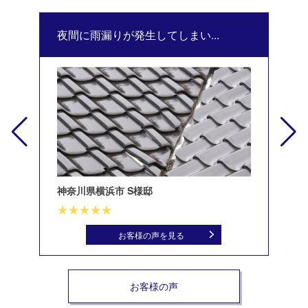
夜間に雨漏りが発生してしまい...
修
神奈川県横浜市 S様邸
北
お客様の声を見る
お客様の声