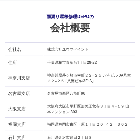
雨漏り屋根修理DEPO
の
会社概要
会社名
株式会社ユウマペイント
住所
千葉県柏市青葉台1丁目28-22
神奈川県茅ヶ崎市幸町２２−２５ 八洲ビル 3A号室
神奈川支店
２２−２５ ｢八洲ビル/3FｰA｣
名古屋支店
名古屋市西区八筋町96
大阪府大阪市平野区加美正覚寺３丁目４−１９ 山
大阪支店
本マンション 303
24時間365日対応
福岡支店
福岡県福岡市東区下原１丁目２０−４２ ３０２
050-1883-0629
石川支店
石川県金沢市糸田２丁目８