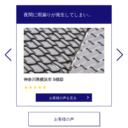
夜間に雨漏りが発生してしまい...
修
神奈川県横浜市 S様邸
北
お客様の声を見る
お客様の声