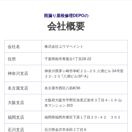
雨漏り屋根修理DEPO
の
会社概要
会社名
株式会社ユウマペイント
住所
千葉県柏市青葉台1丁目28-22
神奈川県茅ヶ崎市幸町２２−２５ 八洲ビル 3A号室
神奈川支店
２２−２５ ｢八洲ビル/3FｰA｣
名古屋支店
名古屋市西区八筋町96
大阪府大阪市平野区加美正覚寺３丁目４−１９ 山
大阪支店
本マンション 303
24時間365日対応
福岡支店
福岡県福岡市東区下原１丁目２０−４２ ３０２
050-1883-0629
石川支店
石川県金沢市糸田２丁目８