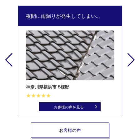
夜間に雨漏りが発生してしまい...
修
神奈川県横浜市 S様邸
北
お客様の声を見る
お客様の声