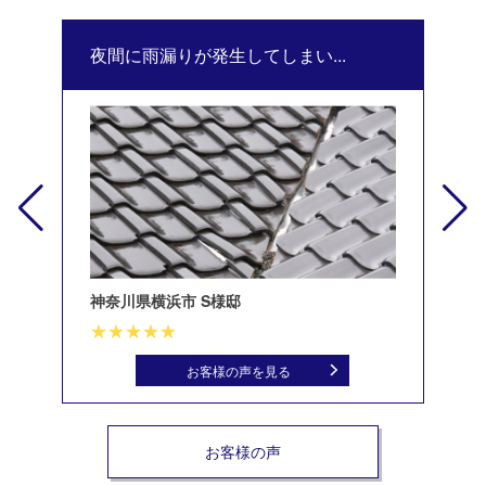
夜間に雨漏りが発生してしまい...
修
神奈川県横浜市 S様邸
北
お客様の声を見る
お客様の声