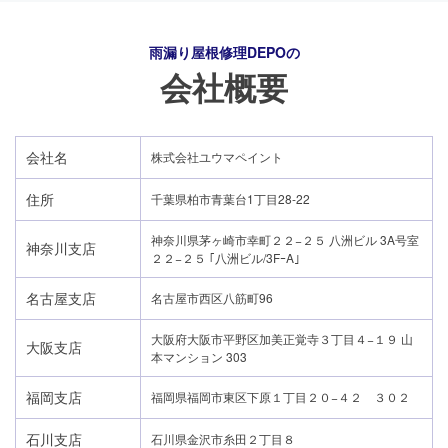
雨漏り屋根修理DEPO
の
会社概要
会社名
株式会社ユウマペイント
住所
千葉県柏市青葉台1丁目28-22
神奈川県茅ヶ崎市幸町２２−２５ 八洲ビル 3A号室
神奈川支店
２２−２５ ｢八洲ビル/3FｰA｣
名古屋支店
名古屋市西区八筋町96
大阪府大阪市平野区加美正覚寺３丁目４−１９ 山
大阪支店
本マンション 303
24時間365日対応
福岡支店
福岡県福岡市東区下原１丁目２０−４２ ３０２
050-1883-0629
石川支店
石川県金沢市糸田２丁目８