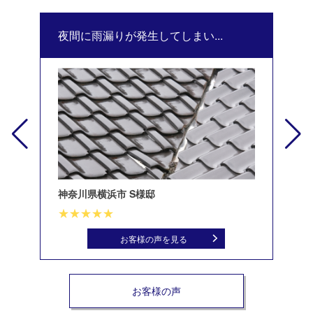
夜間に雨漏りが発生してしまい...
修
神奈川県横浜市 S様邸
北
お客様の声を見る
お客様の声