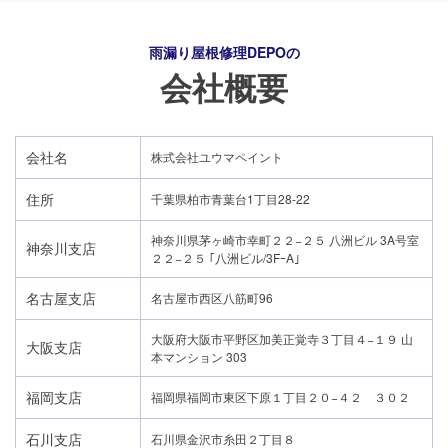
雨漏り屋根修理DEPO
の
会社概要
会社名
株式会社ユウマペイント
住所
千葉県柏市青葉台1丁目28-22
神奈川県茅ヶ崎市幸町２２−２５ 八洲ビル 3A号室
神奈川支店
２２−２５ ｢八洲ビル/3FｰA｣
名古屋支店
名古屋市西区八筋町96
大阪府大阪市平野区加美正覚寺３丁目４−１９ 山
大阪支店
本マンション 303
24時間365日対応
福岡支店
福岡県福岡市東区下原１丁目２０−４２ ３０２
050-1883-0629
石川支店
石川県金沢市糸田２丁目８