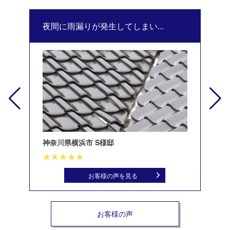
夜間に雨漏りが発生してしまい...
修
神奈川県横浜市 S様邸
北
お客様の声を見る
お客様の声