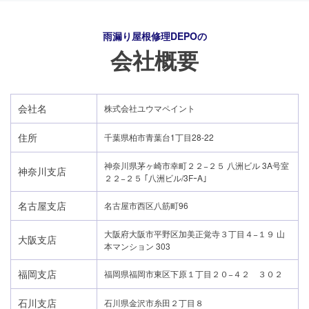
雨漏り屋根修理DEPO
の
会社概要
会社名
株式会社ユウマペイント
住所
千葉県柏市青葉台1丁目28-22
神奈川県茅ヶ崎市幸町２２−２５ 八洲ビル 3A号室
神奈川支店
２２−２５ ｢八洲ビル/3FｰA｣
名古屋支店
名古屋市西区八筋町96
大阪府大阪市平野区加美正覚寺３丁目４−１９ 山
大阪支店
本マンション 303
24時間365日対応
福岡支店
福岡県福岡市東区下原１丁目２０−４２ ３０２
050-1883-0629
石川支店
石川県金沢市糸田２丁目８