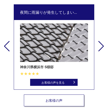
夜間に雨漏りが発生してしまい...
修
神奈川県横浜市 S様邸
北
お客様の声を見る
お客様の声