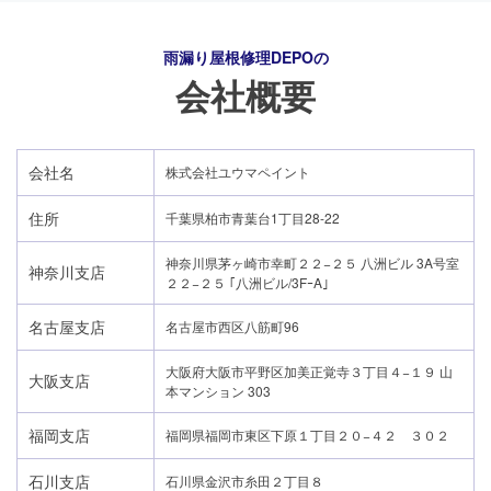
雨漏り屋根修理DEPO
の
会社概要
会社名
株式会社ユウマペイント
住所
千葉県柏市青葉台1丁目28-22
神奈川県茅ヶ崎市幸町２２−２５ 八洲ビル 3A号室
神奈川支店
２２−２５ ｢八洲ビル/3FｰA｣
名古屋支店
名古屋市西区八筋町96
大阪府大阪市平野区加美正覚寺３丁目４−１９ 山
大阪支店
本マンション 303
24時間365日対応
福岡支店
福岡県福岡市東区下原１丁目２０−４２ ３０２
050-1883-0629
石川支店
石川県金沢市糸田２丁目８