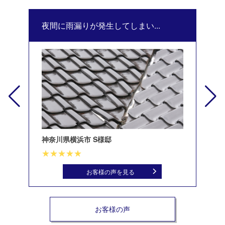
夜間に雨漏りが発生してしまい...
修
神奈川県横浜市 S様邸
北
お客様の声を見る
お客様の声