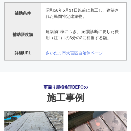
昭和56年5月31日以前に着工し、建築さ
補助条件
れた民間特定建築物。
建築物1棟につき、[耐震診断に要した費
補助限度額
用（注1）]の3分の2に相当する額。
詳細URL
さいたま市大宮区自治体ページ
雨漏り屋根修理DEPO
の
施工事例