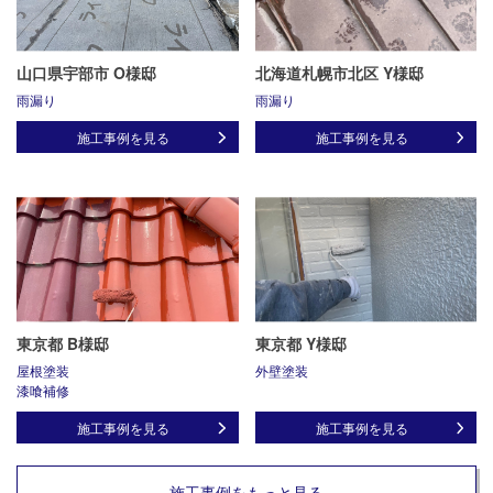
山口県宇部市 O様邸
北海道札幌市北区 Y様邸
雨漏り
雨漏り
施工事例を見る
施工事例を見る
東京都 B様邸
東京都 Y様邸
屋根塗装
外壁塗装
漆喰補修
施工事例を見る
施工事例を見る
施工事例をもっと見る