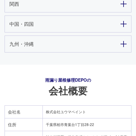
関西
中国・四国
九州・沖縄
雨漏り屋根修理DEPO
の
会社概要
会社名
株式会社ユウマペイント
24時間365日対応
住所
千葉県柏市青葉台1丁目28-22
050-1883-0629