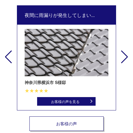
夜間に雨漏りが発生してしまい...
修
神奈川県横浜市 S様邸
北
お客様の声を見る
お客様の声