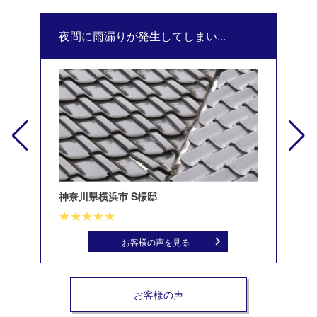
夜間に雨漏りが発生してしまい...
修
神奈川県横浜市 S様邸
北
お客様の声を見る
お客様の声