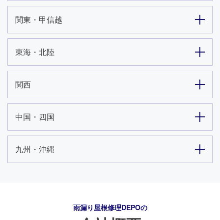
関東・甲信越
東海・北陸
関西
中国・四国
九州・沖縄
24時間365日対応
050-1883-0629
雨漏り屋根修理DEPO
の