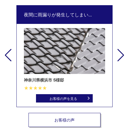
夜間に雨漏りが発生してしまい...
修
神奈川県横浜市 S様邸
北
お客様の声を見る
お客様の声