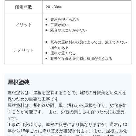
耐用年数
20～30年
費用を抑えられる
メリット
工期が短い
騒音やホコリが少ない
既存の屋根材の状態によっては、施工できない
場合がある
デメリット
屋根が重くなる
将来的な葺き替え時に費用が高くなる
屋根塗装
屋根塗装は、屋根を塗装することで、建物の外観美と耐久性を
保つための重要な工事です。
屋根塗料は、紫外線や雨、風、汚れから屋根を守り、劣化を防
ぐことが可能です。 また、外観の美しさを保つためにも重要
です。
工事の目安時期は、屋根の状態により異なりますが、通常は10
年から15年ごとに塗り替えが推奨されます。また、屋根に劣化