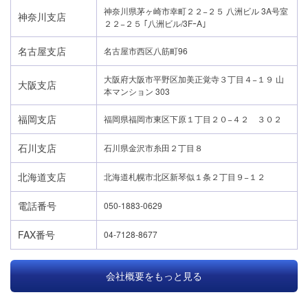
神奈川県茅ヶ崎市幸町２２−２５ 八洲ビル 3A号室
神奈川支店
２２−２５ ｢八洲ビル/3FｰA｣
名古屋支店
名古屋市西区八筋町96
大阪府大阪市平野区加美正覚寺３丁目４−１９ 山
大阪支店
本マンション 303
福岡支店
福岡県福岡市東区下原１丁目２０−４２ ３０２
石川支店
石川県金沢市糸田２丁目８
北海道支店
北海道札幌市北区新琴似１条２丁目９−１２
電話番号
050-1883-0629
FAX番号
04-7128-8677
会社概要をもっと見る