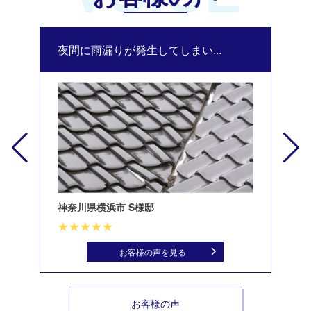
夜間に雨漏りが発生してしまい...
修
神奈川県横浜市 S様邸
北
お客様の声を見る
お客様の声