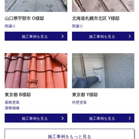
山口県宇部市 O様邸
北海道札幌市北区 Y様邸
雨漏り
雨漏り
施工事例を見る
施工事例を見る
東京都 B様邸
東京都 Y様邸
屋根塗装
外壁塗装
漆喰補修
施工事例を見る
施工事例を見る
施工事例をもっと見る