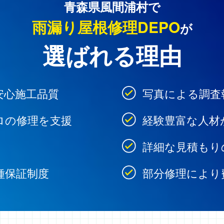
青森県風間浦村で
雨漏り屋根修理DEPO
が
選ばれる理由
安心施工品質
写真による調査
ロの修理を支援
経験豊富な人材
詳細な見積もり
種保証制度
部分修理により