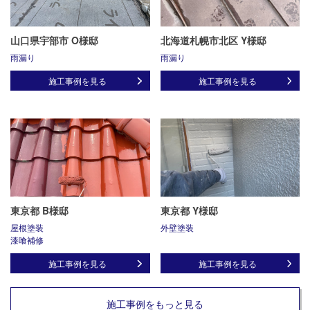
山口県宇部市 O様邸
北海道札幌市北区 Y様邸
雨漏り
雨漏り
施工事例を見る
施工事例を見る
東京都 B様邸
東京都 Y様邸
屋根塗装
外壁塗装
漆喰補修
施工事例を見る
施工事例を見る
施工事例をもっと見る