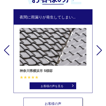
夜間に雨漏りが発生してしまい...
修
神奈川県横浜市 S様邸
北
お客様の声を見る
お客様の声