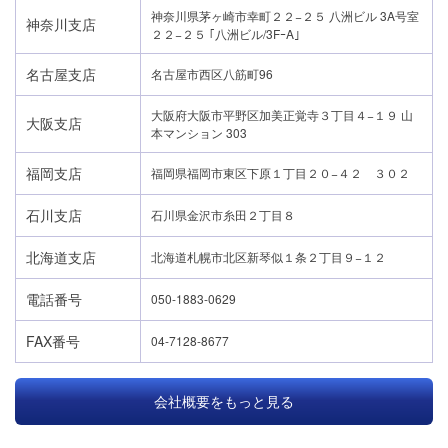
神奈川県茅ヶ崎市幸町２２−２５ 八洲ビル 3A号室
神奈川支店
２２−２５ ｢八洲ビル/3FｰA｣
名古屋支店
名古屋市西区八筋町96
大阪府大阪市平野区加美正覚寺３丁目４−１９ 山
大阪支店
本マンション 303
福岡支店
福岡県福岡市東区下原１丁目２０−４２ ３０２
石川支店
石川県金沢市糸田２丁目８
北海道支店
北海道札幌市北区新琴似１条２丁目９−１２
電話番号
050-1883-0629
FAX番号
04-7128-8677
会社概要をもっと見る