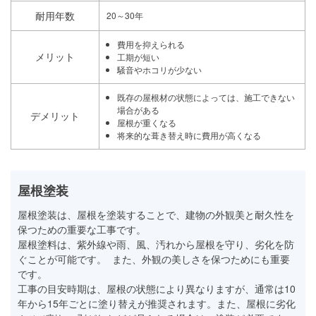
耐用年数
20～30年
費用を抑えられる
メリット
工期が短い
騒音やホコリが少ない
既存の屋根材の状態によっては、施工できない
場合がある
デメリット
屋根が重くなる
将来的な葺き替え時に費用が高くなる
屋根塗装
屋根塗装は、屋根を塗装することで、建物の外観美と耐久性を
保つための重要な工事です。
屋根塗料は、紫外線や雨、風、汚れから屋根を守り、劣化を防
ぐことが可能です。 また、外観の美しさを保つためにも重要
です。
工事の目安時期は、屋根の状態により異なりますが、通常は10
年から15年ごとに塗り替えが推奨されます。また、屋根に劣化