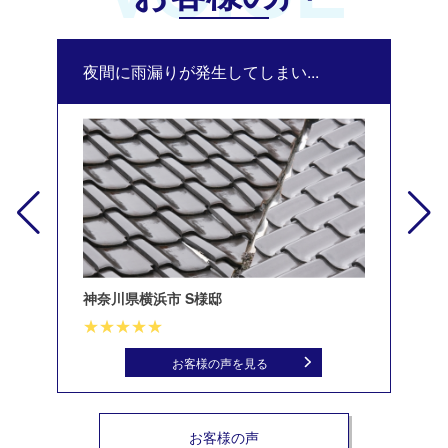
夜間に雨漏りが発生してしまい...
修
神奈川県横浜市 S様邸
北
お客様の声を見る
お客様の声