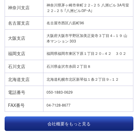
神奈川県茅ヶ崎市幸町２２−２５ 八洲ビル 3A号室
神奈川支店
２２−２５ ｢八洲ビル/3FｰA｣
名古屋支店
名古屋市西区八筋町96
大阪府大阪市平野区加美正覚寺３丁目４−１９ 山
大阪支店
本マンション 303
福岡支店
福岡県福岡市東区下原１丁目２０−４２ ３０２
石川支店
石川県金沢市糸田２丁目８
北海道支店
北海道札幌市北区新琴似１条２丁目９−１２
電話番号
050-1883-0629
FAX番号
04-7128-8677
会社概要をもっと見る