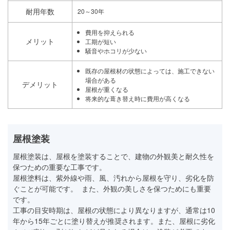
耐用年数
20～30年
費用を抑えられる
メリット
工期が短い
騒音やホコリが少ない
既存の屋根材の状態によっては、施工できない
場合がある
デメリット
屋根が重くなる
将来的な葺き替え時に費用が高くなる
屋根塗装
屋根塗装は、屋根を塗装することで、建物の外観美と耐久性を
保つための重要な工事です。
屋根塗料は、紫外線や雨、風、汚れから屋根を守り、劣化を防
ぐことが可能です。 また、外観の美しさを保つためにも重要
です。
工事の目安時期は、屋根の状態により異なりますが、通常は10
年から15年ごとに塗り替えが推奨されます。また、屋根に劣化