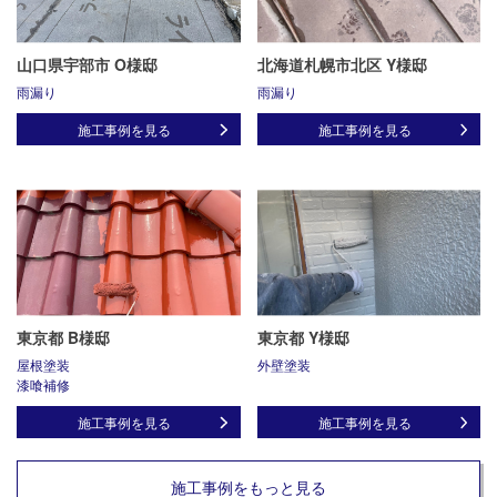
山口県宇部市 O様邸
北海道札幌市北区 Y様邸
雨漏り
雨漏り
施工事例を見る
施工事例を見る
東京都 B様邸
東京都 Y様邸
屋根塗装
外壁塗装
漆喰補修
施工事例を見る
施工事例を見る
施工事例をもっと見る