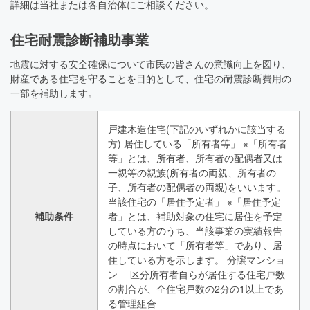
詳細は当社または各自治体にご相談ください。
住宅耐震診断補助事業
地震に対する安全確保について市民の皆さんの意識向上を図り、
財産である住宅を守ることを目的として、住宅の耐震診断費用の
一部を補助します。
戸建木造住宅(下記のいずれかに該当する
方) 居住している「所有者等」 ※「所有者
等」とは、所有者、所有者の配偶者又は
一親等の親族(所有者の両親、所有者の
子、所有者の配偶者の両親)をいいます。
当該住宅の「居住予定者」 ※「居住予定
補助条件
者」とは、補助対象の住宅に居住を予定
している方のうち、当該事業の実績報告
の時点において「所有者等」であり、居
住している方を示します。 分譲マンショ
ン 区分所有者自らが居住する住宅戸数
の割合が、全住宅戸数の2分の1以上であ
る管理組合