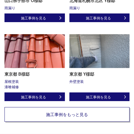
山口県宇部市 O様邸
北海道札幌市北区 Y様邸
雨漏り
雨漏り
施工事例を見る
施工事例を見る
東京都 B様邸
東京都 Y様邸
屋根塗装
外壁塗装
漆喰補修
施工事例を見る
施工事例を見る
施工事例をもっと見る