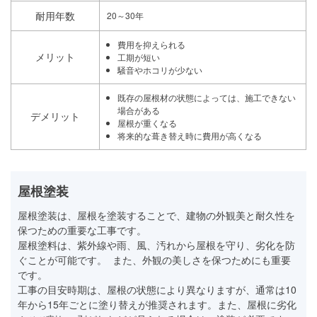
耐用年数
20～30年
費用を抑えられる
メリット
工期が短い
騒音やホコリが少ない
既存の屋根材の状態によっては、施工できない
場合がある
デメリット
屋根が重くなる
将来的な葺き替え時に費用が高くなる
屋根塗装
屋根塗装は、屋根を塗装することで、建物の外観美と耐久性を
保つための重要な工事です。
屋根塗料は、紫外線や雨、風、汚れから屋根を守り、劣化を防
ぐことが可能です。 また、外観の美しさを保つためにも重要
です。
工事の目安時期は、屋根の状態により異なりますが、通常は10
年から15年ごとに塗り替えが推奨されます。また、屋根に劣化