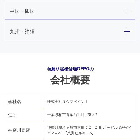
中国・四国
九州・沖縄
雨漏り屋根修理DEPO
の
会社概要
会社名
株式会社ユウマペイント
住所
千葉県柏市青葉台1丁目28-22
神奈川県茅ヶ崎市幸町２２−２５ 八洲ビル 3A号室
神奈川支店
２２−２５ ｢八洲ビル/3FｰA｣