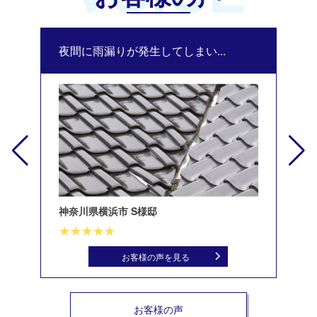
夜間に雨漏りが発生してしまい...
修
神奈川県横浜市 S様邸
北
お客様の声を見る
お客様の声