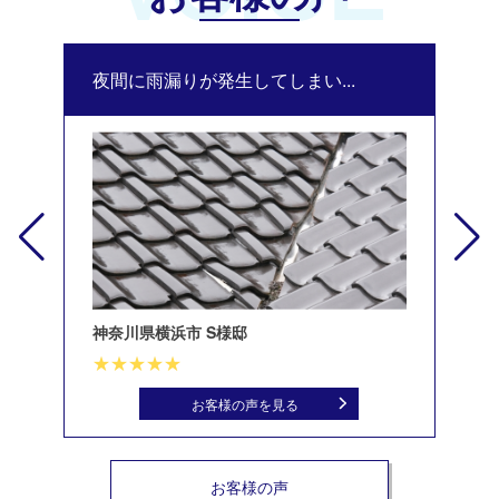
夜間に雨漏りが発生してしまい...
修
神奈川県横浜市 S様邸
北
お客様の声を見る
お客様の声