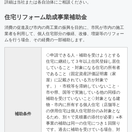
詳細は当社または各自治体にご相談ください。
住宅リフォーム助成事業補助金
消費の促進及び市内の商工業の振興を目的に、市民が市内の施工
業者を利用して、個人住宅部分の修繕、改修、増築等のリフォー
ムを行う場合、その経費の一部補助します。
◇申請できる人・補助を受けようとする
住宅に継続して３年以上住民登録し居住
していること・対象になる住宅の所有者
であること（固定資産評価証明書（家
屋）に記載されている方が対象で
す。）・市税等を滞納していないこと・
市や県、国等で実施している他の同様の
補助を受けていないこと◇対象となる建
物・市内に所有する個人住宅（店舗等と
の併用住宅は個人住宅部分のみ対象とな
補助条件
るため、別々で見積書の添付が必要）※本
事業の補助は同一の住宅につき１回限り
です。過去に補助を受けている場合、対