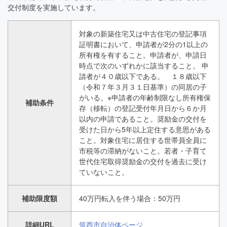
交付制度を実施しています。
対象の新築住宅又は中古住宅の登記事項
証明書において、申請者が2分の1以上の
所有権を有すること。申請者が、申請日
時点で次のいずれかに該当すること。 申
請者が４０歳以下である。 １８歳以下
（令和７年３月３１日基準）の同居の子
がいる。※申請者の年齢制限なし所有権保
補助条件
存（移転）の登記受付年月日から６か月
以内の申請であること。奨励金の交付を
受けた日から5年以上定住する意思がある
こと。対象住宅に居住する世帯員全員に
市税等の滞納がないこと。若者・子育て
世代住宅取得奨励金の交付を過去に受け
ていないこと。
補助限度額
40万円転入を伴う場合：50万円
詳細URL
筑西市自治体ページ