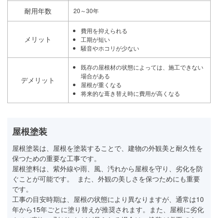
耐用年数
20～30年
費用を抑えられる
メリット
工期が短い
騒音やホコリが少ない
既存の屋根材の状態によっては、施工できない
場合がある
デメリット
屋根が重くなる
将来的な葺き替え時に費用が高くなる
屋根塗装
屋根塗装は、屋根を塗装することで、建物の外観美と耐久性を
保つための重要な工事です。
屋根塗料は、紫外線や雨、風、汚れから屋根を守り、劣化を防
ぐことが可能です。 また、外観の美しさを保つためにも重要
です。
工事の目安時期は、屋根の状態により異なりますが、通常は10
年から15年ごとに塗り替えが推奨されます。また、屋根に劣化