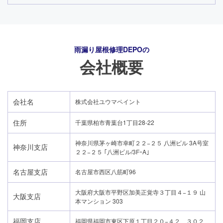
雨漏り屋根修理DEPO
の
会社概要
会社名
株式会社ユウマペイント
住所
千葉県柏市青葉台1丁目28-22
神奈川県茅ヶ崎市幸町２２−２５ 八洲ビル 3A号室
神奈川支店
２２−２５ ｢八洲ビル/3FｰA｣
名古屋支店
名古屋市西区八筋町96
大阪府大阪市平野区加美正覚寺３丁目４−１９ 山
大阪支店
24時間365日対応
本マンション 303
050-1883-0629
福岡支店
福岡県福岡市東区下原１丁目２０−４２ ３０２