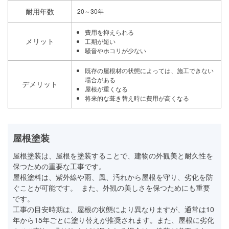
耐用年数
20～30年
費用を抑えられる
メリット
工期が短い
騒音やホコリが少ない
既存の屋根材の状態によっては、施工できない
場合がある
デメリット
屋根が重くなる
将来的な葺き替え時に費用が高くなる
屋根塗装
屋根塗装は、屋根を塗装することで、建物の外観美と耐久性を
保つための重要な工事です。
屋根塗料は、紫外線や雨、風、汚れから屋根を守り、劣化を防
ぐことが可能です。 また、外観の美しさを保つためにも重要
です。
工事の目安時期は、屋根の状態により異なりますが、通常は10
年から15年ごとに塗り替えが推奨されます。また、屋根に劣化