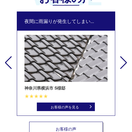
夜間に雨漏りが発生してしまい...
修
神奈川県横浜市 S様邸
北
お客様の声を見る
お客様の声