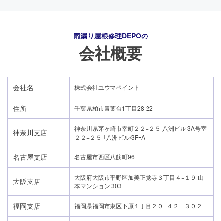
雨漏り屋根修理DEPO
の
会社概要
会社名
株式会社ユウマペイント
住所
千葉県柏市青葉台1丁目28-22
神奈川県茅ヶ崎市幸町２２−２５ 八洲ビル 3A号室
神奈川支店
２２−２５ ｢八洲ビル/3FｰA｣
名古屋支店
名古屋市西区八筋町96
大阪府大阪市平野区加美正覚寺３丁目４−１９ 山
大阪支店
本マンション 303
福岡支店
福岡県福岡市東区下原１丁目２０−４２ ３０２