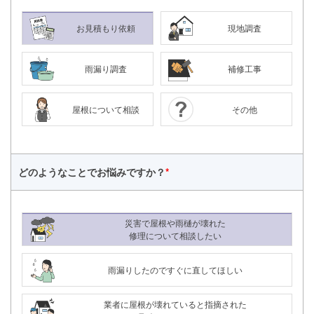
お見積もり依頼
現地調査
雨漏り調査
補修工事
屋根について相談
その他
どのようなことで
お悩みですか？
*
災害で屋根や雨樋が壊れた
修理について相談したい
雨漏りしたのですぐに直してほしい
24時間365日対応
050-1883-0629
業者に屋根が壊れていると指摘された