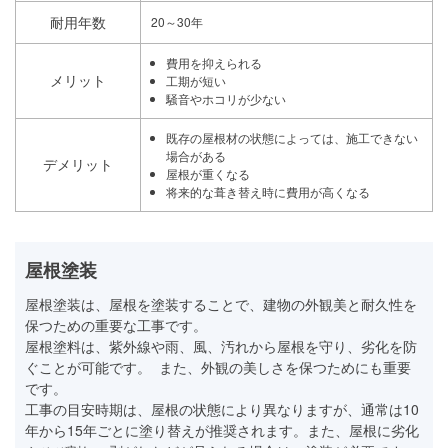
耐用年数
20～30年
費用を抑えられる
メリット
工期が短い
騒音やホコリが少ない
既存の屋根材の状態によっては、施工できない
場合がある
デメリット
屋根が重くなる
将来的な葺き替え時に費用が高くなる
屋根塗装
屋根塗装は、屋根を塗装することで、建物の外観美と耐久性を
保つための重要な工事です。
屋根塗料は、紫外線や雨、風、汚れから屋根を守り、劣化を防
ぐことが可能です。 また、外観の美しさを保つためにも重要
です。
工事の目安時期は、屋根の状態により異なりますが、通常は10
年から15年ごとに塗り替えが推奨されます。また、屋根に劣化