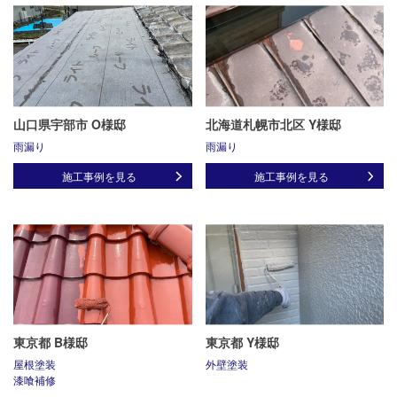
山口県宇部市 O様邸
北海道札幌市北区 Y様邸
雨漏り
雨漏り
施工事例を見る
施工事例を見る
東京都 B様邸
東京都 Y様邸
屋根塗装
外壁塗装
漆喰補修