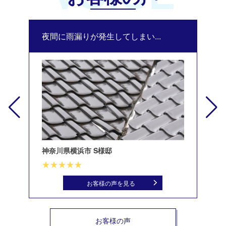
夜間に雨漏りが発生してしまい...
修
神奈川県横浜市 S様邸
北
お客様の声を見る
お客様の声