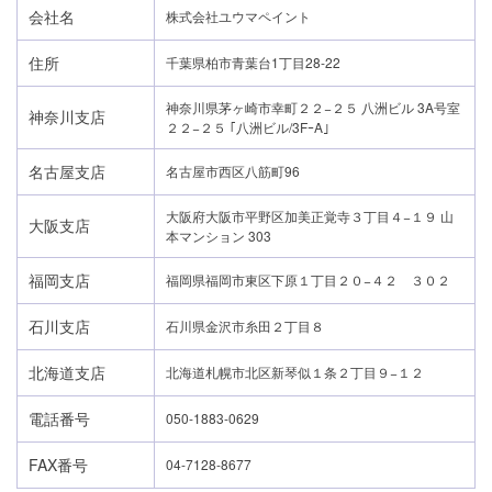
会社名
株式会社ユウマペイント
住所
千葉県柏市青葉台1丁目28-22
神奈川県茅ヶ崎市幸町２２−２５ 八洲ビル 3A号室
神奈川支店
２２−２５ ｢八洲ビル/3FｰA｣
名古屋支店
名古屋市西区八筋町96
大阪府大阪市平野区加美正覚寺３丁目４−１９ 山
大阪支店
本マンション 303
福岡支店
福岡県福岡市東区下原１丁目２０−４２ ３０２
石川支店
石川県金沢市糸田２丁目８
北海道支店
北海道札幌市北区新琴似１条２丁目９−１２
電話番号
050-1883-0629
24時間365日対応
050-1883-0629
FAX番号
04-7128-8677