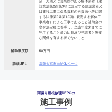
店・支店又は営業所のある解体業者（建
設業法第2条第3項に規定する建設業者又
は建設工事に係る資材の再資源化等に関
する法律第2条第12項に規定する解体工
事業者）による工事であること補助金の
交付決定後に着手し、当該年度末までに
完了すること暴力団員及び当該者と密接
な関係を有する者でないこと
補助限度額
50万円
詳細URL
常陸大宮市自治体ページ
雨漏り屋根修理DEPO
の
施工事例