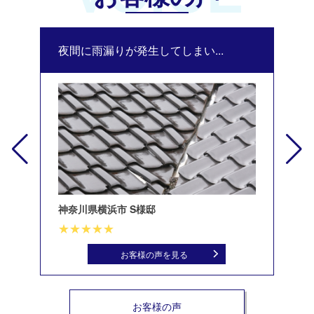
夜間に雨漏りが発生してしまい...
修
神奈川県横浜市 S様邸
北
お客様の声を見る
お客様の声