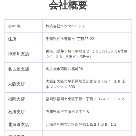
会社概要
会社名
株式会社ユウマペイント
住所
千葉県柏市青葉台1丁目28-22
神奈川県茅ヶ崎市幸町２２−２５ 八洲ビル 3A号室
神奈川支店
２２−２５ ｢八洲ビル/3FｰA｣
名古屋支店
名古屋市西区八筋町96
大阪府大阪市平野区加美正覚寺３丁目４−１９ 山
大阪支店
本マンション 303
福岡支店
福岡県福岡市東区下原１丁目２０−４２ ３０２
石川支店
石川県金沢市糸田２丁目８
北海道支店
北海道札幌市北区新琴似１条２丁目９−１２