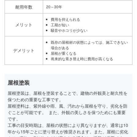
耐用年数
20～30年
費用を抑えられる
メリット
工期が短い
騒音やホコリが少ない
既存の屋根材の状態によっては、施工できない
場合がある
デメリット
屋根が重くなる
将来的な葺き替え時に費用が高くなる
屋根塗装
屋根塗装は、屋根を塗装することで、建物の外観美と耐久性を
保つための重要な工事です。
屋根塗料は、紫外線や雨、風、汚れから屋根を守り、劣化を防
ぐことが可能です。 また、外観の美しさを保つためにも重要
です。
工事の目安時期は、屋根の状態により異なりますが、通常は10
年から15年ごとに塗り替えが推奨されます。また、屋根に劣化