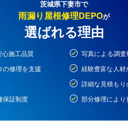
茨城県下妻市で
雨漏り屋根修理DEPO
が
選ばれる理由
安心施工品質
写真による調査
ロの修理を支援
経験豊富な人材
詳細な見積もり
種保証制度
部分修理により