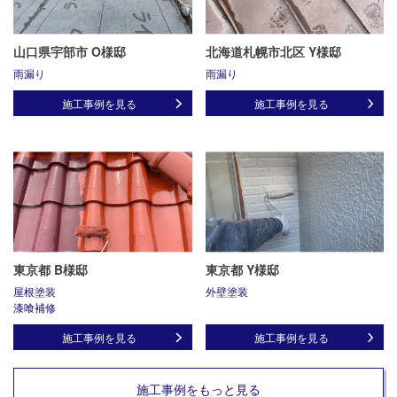
山口県宇部市 O様邸
北海道札幌市北区 Y様邸
雨漏り
雨漏り
施工事例を見る
施工事例を見る
東京都 B様邸
東京都 Y様邸
屋根塗装
外壁塗装
漆喰補修
施工事例を見る
施工事例を見る
施工事例をもっと見る