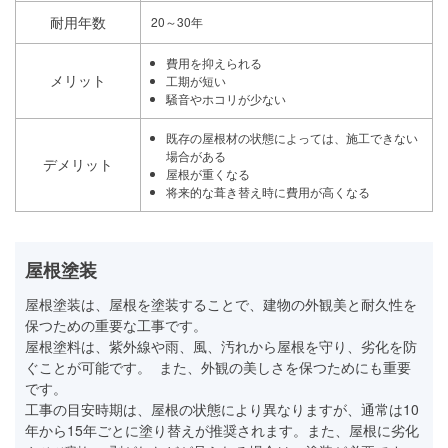
耐用年数
20～30年
費用を抑えられる
メリット
工期が短い
騒音やホコリが少ない
既存の屋根材の状態によっては、施工できない
場合がある
デメリット
屋根が重くなる
将来的な葺き替え時に費用が高くなる
屋根塗装
屋根塗装は、屋根を塗装することで、建物の外観美と耐久性を
保つための重要な工事です。
屋根塗料は、紫外線や雨、風、汚れから屋根を守り、劣化を防
ぐことが可能です。 また、外観の美しさを保つためにも重要
です。
工事の目安時期は、屋根の状態により異なりますが、通常は10
年から15年ごとに塗り替えが推奨されます。また、屋根に劣化