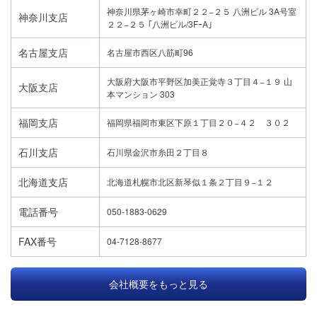
神奈川県茅ヶ崎市幸町２２−２５ 八洲ビル 3A号室
神奈川支店
２２−２５ ｢八洲ビル/3FｰA｣
名古屋支店
名古屋市西区八筋町96
大阪府大阪市平野区加美正覚寺３丁目４−１９ 山
大阪支店
本マンション 303
福岡支店
福岡県福岡市東区下原１丁目２０−４２ ３０２
石川支店
石川県金沢市糸田２丁目８
北海道支店
北海道札幌市北区新琴似１条２丁目９−１２
電話番号
050-1883-0629
FAX番号
04-7128-8677
会社概要をもっと見る