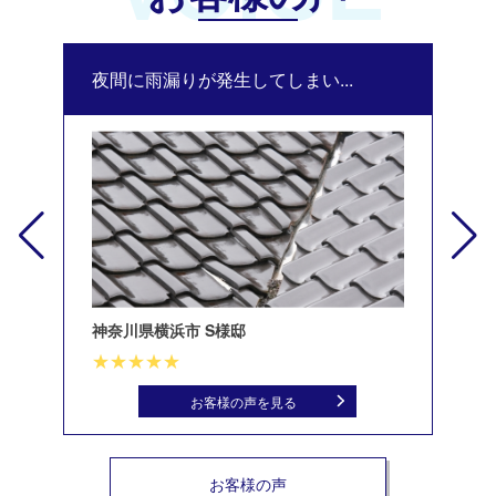
夜間に雨漏りが発生してしまい...
修
神奈川県横浜市 S様邸
北
お客様の声を見る
お客様の声