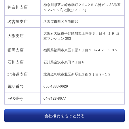
神奈川県茅ヶ崎市幸町２２−２５ 八洲ビル 3A号室
神奈川支店
２２−２５ ｢八洲ビル/3FｰA｣
名古屋支店
名古屋市西区八筋町96
大阪府大阪市平野区加美正覚寺３丁目４−１９ 山
大阪支店
本マンション 303
福岡支店
福岡県福岡市東区下原１丁目２０−４２ ３０２
石川支店
石川県金沢市糸田２丁目８
北海道支店
北海道札幌市北区新琴似１条２丁目９−１２
電話番号
050-1883-0629
FAX番号
04-7128-8677
会社概要をもっと見る