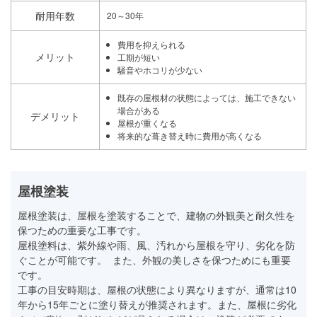
耐用年数
20～30年
費用を抑えられる
メリット
工期が短い
騒音やホコリが少ない
既存の屋根材の状態によっては、施工できない
場合がある
デメリット
屋根が重くなる
将来的な葺き替え時に費用が高くなる
屋根塗装
屋根塗装は、屋根を塗装することで、建物の外観美と耐久性を
保つための重要な工事です。
屋根塗料は、紫外線や雨、風、汚れから屋根を守り、劣化を防
ぐことが可能です。 また、外観の美しさを保つためにも重要
です。
工事の目安時期は、屋根の状態により異なりますが、通常は10
年から15年ごとに塗り替えが推奨されます。また、屋根に劣化