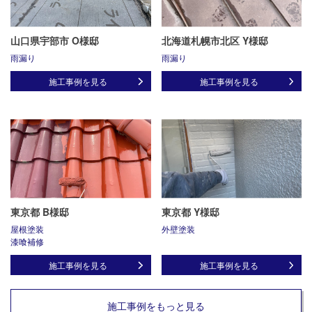
山口県宇部市 O様邸
北海道札幌市北区 Y様邸
雨漏り
雨漏り
施工事例を見る
施工事例を見る
東京都 B様邸
東京都 Y様邸
屋根塗装
外壁塗装
漆喰補修
施工事例を見る
施工事例を見る
施工事例をもっと見る