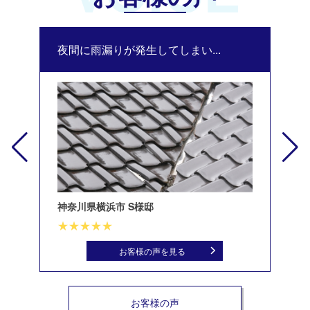
夜間に雨漏りが発生してしまい...
修
神奈川県横浜市 S様邸
北
お客様の声を見る
お客様の声