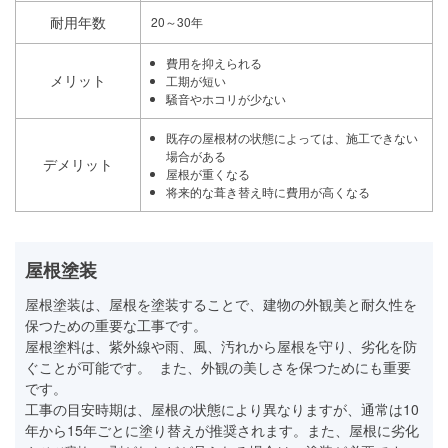
耐用年数
20～30年
費用を抑えられる
メリット
工期が短い
騒音やホコリが少ない
既存の屋根材の状態によっては、施工できない
場合がある
デメリット
屋根が重くなる
将来的な葺き替え時に費用が高くなる
屋根塗装
屋根塗装は、屋根を塗装することで、建物の外観美と耐久性を
保つための重要な工事です。
屋根塗料は、紫外線や雨、風、汚れから屋根を守り、劣化を防
ぐことが可能です。 また、外観の美しさを保つためにも重要
です。
工事の目安時期は、屋根の状態により異なりますが、通常は10
年から15年ごとに塗り替えが推奨されます。また、屋根に劣化