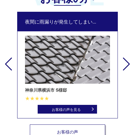
夜間に雨漏りが発生してしまい...
修
神奈川県横浜市 S様邸
北
お客様の声を見る
お客様の声