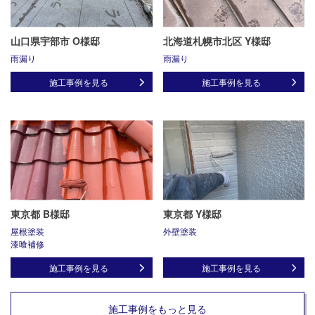
山口県宇部市 O様邸
北海道札幌市北区 Y様邸
雨漏り
雨漏り
施工事例を見る
施工事例を見る
東京都 B様邸
東京都 Y様邸
屋根塗装
外壁塗装
漆喰補修
施工事例を見る
施工事例を見る
施工事例をもっと見る