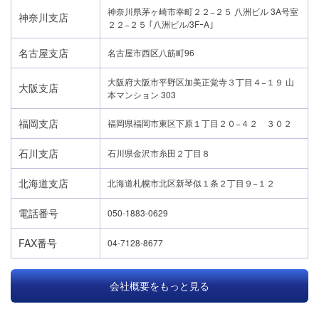
神奈川県茅ヶ崎市幸町２２−２５ 八洲ビル 3A号室
神奈川支店
２２−２５ ｢八洲ビル/3FｰA｣
名古屋支店
名古屋市西区八筋町96
大阪府大阪市平野区加美正覚寺３丁目４−１９ 山
大阪支店
本マンション 303
福岡支店
福岡県福岡市東区下原１丁目２０−４２ ３０２
石川支店
石川県金沢市糸田２丁目８
北海道支店
北海道札幌市北区新琴似１条２丁目９−１２
電話番号
050-1883-0629
FAX番号
04-7128-8677
会社概要をもっと見る