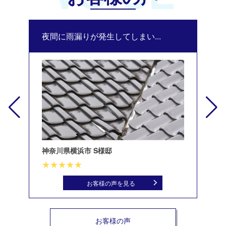
夜間に雨漏りが発生してしまい...
修
神奈川県横浜市 S様邸
北
お客様の声を見る
お客様の声