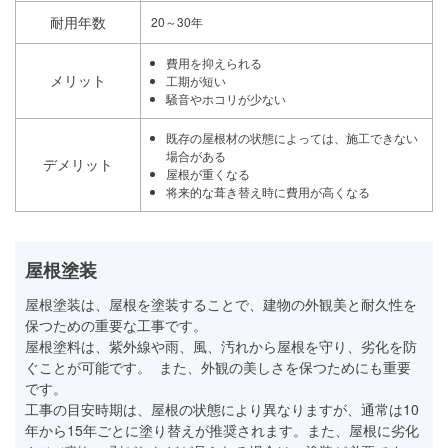
耐用年数
20～30年
費用を抑えられる
メリット
工期が短い
騒音やホコリが少ない
既存の屋根材の状態によっては、施工できない
場合がある
デメリット
屋根が重くなる
将来的な葺き替え時に費用が高くなる
屋根塗装
屋根塗装は、屋根を塗装することで、建物の外観美と耐久性を
保つための重要な工事です。
屋根塗料は、紫外線や雨、風、汚れから屋根を守り、劣化を防
ぐことが可能です。 また、外観の美しさを保つためにも重要
です。
工事の目安時期は、屋根の状態により異なりますが、通常は10
年から15年ごとに塗り替えが推奨されます。また、屋根に劣化