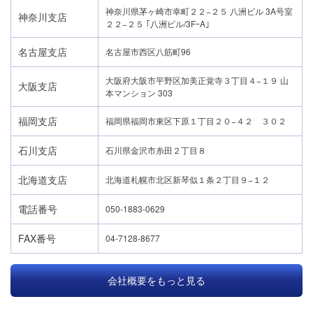
神奈川県茅ヶ崎市幸町２２−２５ 八洲ビル 3A号室
神奈川支店
２２−２５ ｢八洲ビル/3FｰA｣
名古屋支店
名古屋市西区八筋町96
大阪府大阪市平野区加美正覚寺３丁目４−１９ 山
大阪支店
本マンション 303
福岡支店
福岡県福岡市東区下原１丁目２０−４２ ３０２
石川支店
石川県金沢市糸田２丁目８
北海道支店
北海道札幌市北区新琴似１条２丁目９−１２
電話番号
050-1883-0629
FAX番号
04-7128-8677
会社概要をもっと見る