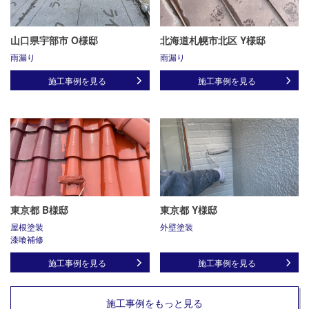
山口県宇部市 O様邸
北海道札幌市北区 Y様邸
雨漏り
雨漏り
施工事例を見る
施工事例を見る
東京都 B様邸
東京都 Y様邸
屋根塗装
外壁塗装
漆喰補修
施工事例を見る
施工事例を見る
施工事例をもっと見る