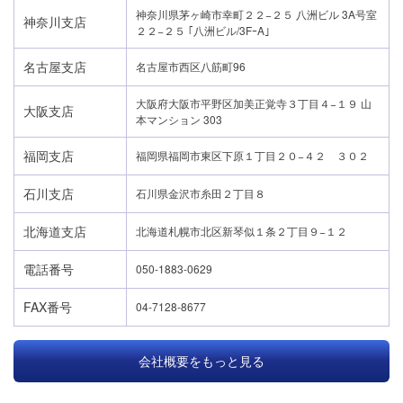
神奈川県茅ヶ崎市幸町２２−２５ 八洲ビル 3A号室
神奈川支店
２２−２５ ｢八洲ビル/3FｰA｣
名古屋支店
名古屋市西区八筋町96
大阪府大阪市平野区加美正覚寺３丁目４−１９ 山
大阪支店
本マンション 303
福岡支店
福岡県福岡市東区下原１丁目２０−４２ ３０２
石川支店
石川県金沢市糸田２丁目８
北海道支店
北海道札幌市北区新琴似１条２丁目９−１２
電話番号
050-1883-0629
FAX番号
04-7128-8677
会社概要をもっと見る