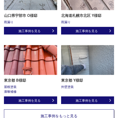
山口県宇部市 O様邸
北海道札幌市北区 Y様邸
雨漏り
雨漏り
施工事例を見る
施工事例を見る
東京都 B様邸
東京都 Y様邸
屋根塗装
外壁塗装
漆喰補修
施工事例を見る
施工事例を見る
施工事例をもっと見る