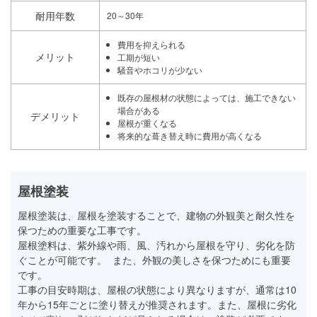
耐用年数
20～30年
費用を抑えられる
メリット
工期が短い
騒音やホコリが少ない
既存の屋根材の状態によっては、施工できない
場合がある
デメリット
屋根が重くなる
将来的な葺き替え時に費用が高くなる
屋根塗装
屋根塗装は、屋根を塗装することで、建物の外観美と耐久性を
保つための重要な工事です。
屋根塗料は、紫外線や雨、風、汚れから屋根を守り、劣化を防
ぐことが可能です。 また、外観の美しさを保つためにも重要
です。
工事の目安時期は、屋根の状態により異なりますが、通常は10
年から15年ごとに塗り替えが推奨されます。また、屋根に劣化