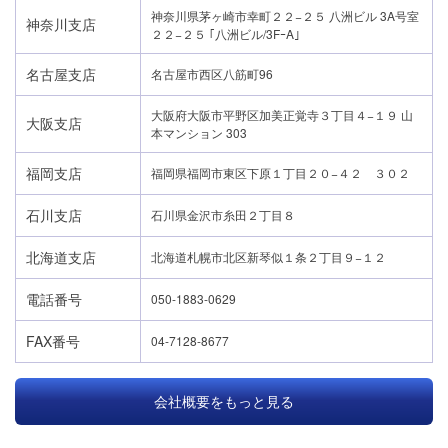
神奈川県茅ヶ崎市幸町２２−２５ 八洲ビル 3A号室
神奈川支店
２２−２５ ｢八洲ビル/3FｰA｣
名古屋支店
名古屋市西区八筋町96
大阪府大阪市平野区加美正覚寺３丁目４−１９ 山
大阪支店
本マンション 303
福岡支店
福岡県福岡市東区下原１丁目２０−４２ ３０２
石川支店
石川県金沢市糸田２丁目８
北海道支店
北海道札幌市北区新琴似１条２丁目９−１２
電話番号
050-1883-0629
FAX番号
04-7128-8677
会社概要をもっと見る