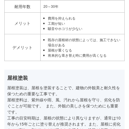
耐用年数
20～30年
費用を抑えられる
メリット
工期が短い
騒音やホコリが少ない
既存の屋根材の状態によっては、施工できない
場合がある
デメリット
屋根が重くなる
将来的な葺き替え時に費用が高くなる
屋根塗装
屋根塗装は、屋根を塗装することで、建物の外観美と耐久性を
保つための重要な工事です。
屋根塗料は、紫外線や雨、風、汚れから屋根を守り、劣化を防
ぐことが可能です。 また、外観の美しさを保つためにも重要
です。
工事の目安時期は、屋根の状態により異なりますが、通常は10
年から15年ごとに塗り替えが推奨されます。また、屋根に劣化