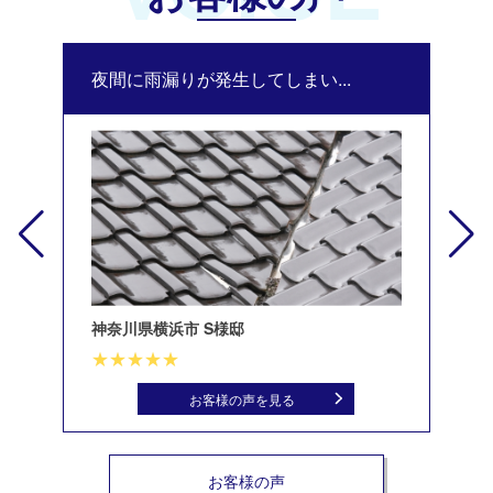
夜間に雨漏りが発生してしまい...
修
神奈川県横浜市 S様邸
北
お客様の声を見る
お客様の声