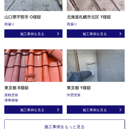
山口県宇部市 O様邸
北海道札幌市北区 Y様邸
雨漏り
雨漏り
施工事例を見る
施工事例を見る
東京都 B様邸
東京都 Y様邸
屋根塗装
外壁塗装
漆喰補修
施工事例を見る
施工事例を見る
施工事例をもっと見る