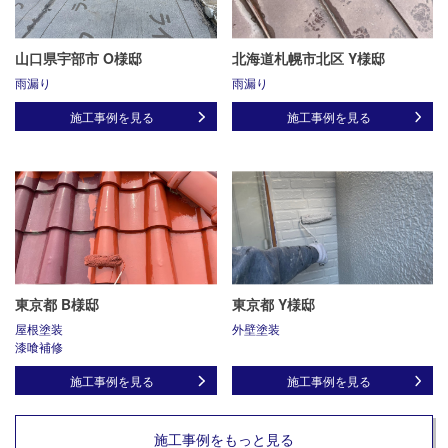
山口県宇部市 O様邸
北海道札幌市北区 Y様邸
雨漏り
雨漏り
施工事例を見る
施工事例を見る
東京都 B様邸
東京都 Y様邸
屋根塗装
外壁塗装
漆喰補修
施工事例を見る
施工事例を見る
施工事例をもっと見る