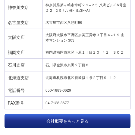
神奈川県茅ヶ崎市幸町２２−２５ 八洲ビル 3A号室
神奈川支店
２２−２５ ｢八洲ビル/3FｰA｣
名古屋支店
名古屋市西区八筋町96
大阪府大阪市平野区加美正覚寺３丁目４−１９ 山
大阪支店
本マンション 303
福岡支店
福岡県福岡市東区下原１丁目２０−４２ ３０２
石川支店
石川県金沢市糸田２丁目８
北海道支店
北海道札幌市北区新琴似１条２丁目９−１２
電話番号
050-1883-0629
FAX番号
04-7128-8677
会社概要をもっと見る