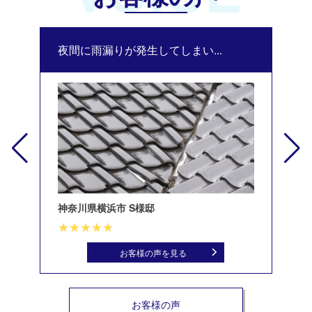
夜間に雨漏りが発生してしまい...
修
神奈川県横浜市 S様邸
北
お客様の声を見る
お客様の声