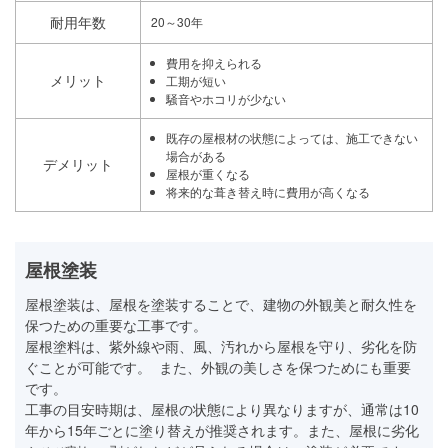
耐用年数
20～30年
費用を抑えられる
メリット
工期が短い
騒音やホコリが少ない
既存の屋根材の状態によっては、施工できない
場合がある
デメリット
屋根が重くなる
将来的な葺き替え時に費用が高くなる
屋根塗装
屋根塗装は、屋根を塗装することで、建物の外観美と耐久性を
保つための重要な工事です。
屋根塗料は、紫外線や雨、風、汚れから屋根を守り、劣化を防
ぐことが可能です。 また、外観の美しさを保つためにも重要
です。
工事の目安時期は、屋根の状態により異なりますが、通常は10
年から15年ごとに塗り替えが推奨されます。また、屋根に劣化