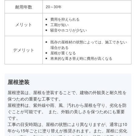
耐用年数
20～30年
費用を抑えられる
メリット
工期が短い
騒音やホコリが少ない
既存の屋根材の状態によっては、施工できない
場合がある
デメリット
屋根が重くなる
将来的な葺き替え時に費用が高くなる
屋根塗装
屋根塗装は、屋根を塗装することで、建物の外観美と耐久性を
保つための重要な工事です。
屋根塗料は、紫外線や雨、風、汚れから屋根を守り、劣化を防
ぐことが可能です。 また、外観の美しさを保つためにも重要
です。
工事の目安時期は、屋根の状態により異なりますが、通常は10
年から15年ごとに塗り替えが推奨されます。また、屋根に劣化