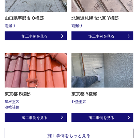
山口県宇部市 O様邸
北海道札幌市北区 Y様邸
雨漏り
雨漏り
施工事例を見る
施工事例を見る
東京都 B様邸
東京都 Y様邸
屋根塗装
外壁塗装
漆喰補修
施工事例を見る
施工事例を見る
施工事例をもっと見る