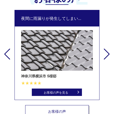
夜間に雨漏りが発生してしまい...
修
神奈川県横浜市 S様邸
北
お客様の声を見る
お客様の声