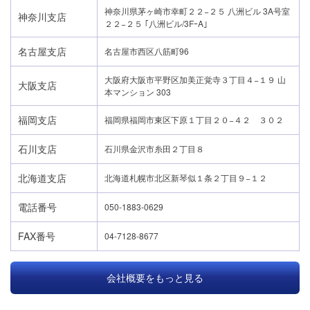
神奈川県茅ヶ崎市幸町２２−２５ 八洲ビル 3A号室
神奈川支店
２２−２５ ｢八洲ビル/3FｰA｣
名古屋支店
名古屋市西区八筋町96
大阪府大阪市平野区加美正覚寺３丁目４−１９ 山
大阪支店
本マンション 303
福岡支店
福岡県福岡市東区下原１丁目２０−４２ ３０２
石川支店
石川県金沢市糸田２丁目８
北海道支店
北海道札幌市北区新琴似１条２丁目９−１２
電話番号
050-1883-0629
FAX番号
04-7128-8677
会社概要をもっと見る