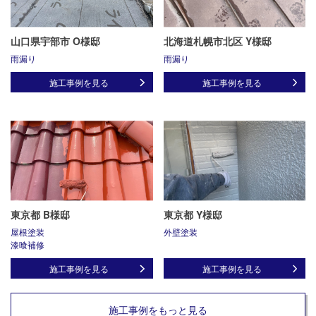
山口県宇部市 O様邸
北海道札幌市北区 Y様邸
雨漏り
雨漏り
施工事例を見る
施工事例を見る
東京都 B様邸
東京都 Y様邸
屋根塗装
外壁塗装
漆喰補修
施工事例を見る
施工事例を見る
施工事例をもっと見る