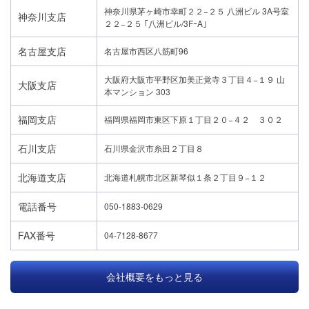
神奈川県茅ヶ崎市幸町２２−２５ 八洲ビル 3A号室
神奈川支店
２２−２５ ｢八洲ビル/3FｰA｣
名古屋支店
名古屋市西区八筋町96
大阪府大阪市平野区加美正覚寺３丁目４−１９ 山
大阪支店
本マンション 303
福岡支店
福岡県福岡市東区下原１丁目２０−４２ ３０２
石川支店
石川県金沢市糸田２丁目８
北海道支店
北海道札幌市北区新琴似１条２丁目９−１２
電話番号
050-1883-0629
FAX番号
04-7128-8677
会社概要をもっと見る