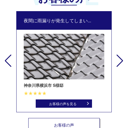
夜間に雨漏りが発生してしまい...
修
神奈川県横浜市 S様邸
北
お客様の声を見る
お客様の声