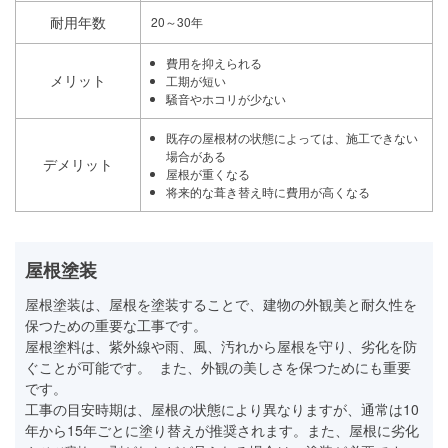
耐用年数
20～30年
費用を抑えられる
メリット
工期が短い
騒音やホコリが少ない
既存の屋根材の状態によっては、施工できない
場合がある
デメリット
屋根が重くなる
将来的な葺き替え時に費用が高くなる
屋根塗装
屋根塗装は、屋根を塗装することで、建物の外観美と耐久性を
保つための重要な工事です。
屋根塗料は、紫外線や雨、風、汚れから屋根を守り、劣化を防
ぐことが可能です。 また、外観の美しさを保つためにも重要
です。
工事の目安時期は、屋根の状態により異なりますが、通常は10
年から15年ごとに塗り替えが推奨されます。また、屋根に劣化