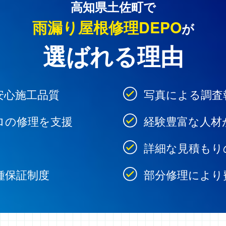
高知県土佐町で
雨漏り屋根修理DEPO
が
選ばれる理由
安心施工品質
写真による調査
ロの修理を支援
経験豊富な人材
詳細な見積もり
種保証制度
部分修理により