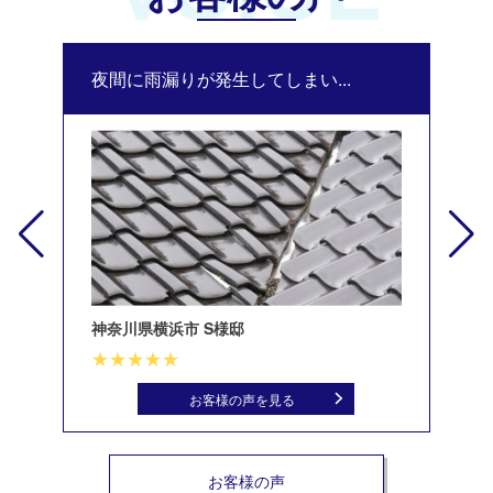
夜間に雨漏りが発生してしまい...
修
神奈川県横浜市 S様邸
北
お客様の声を見る
お客様の声