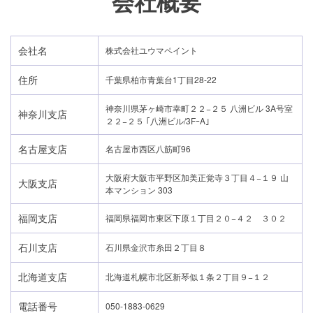
会社概要
会社名
株式会社ユウマペイント
住所
千葉県柏市青葉台1丁目28-22
神奈川県茅ヶ崎市幸町２２−２５ 八洲ビル 3A号室
神奈川支店
２２−２５ ｢八洲ビル/3FｰA｣
名古屋支店
名古屋市西区八筋町96
大阪府大阪市平野区加美正覚寺３丁目４−１９ 山
大阪支店
本マンション 303
福岡支店
福岡県福岡市東区下原１丁目２０−４２ ３０２
石川支店
石川県金沢市糸田２丁目８
北海道支店
北海道札幌市北区新琴似１条２丁目９−１２
電話番号
050-1883-0629