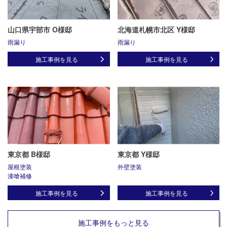
山口県宇部市 O様邸
北海道札幌市北区 Y様邸
雨漏り
雨漏り
施工事例を見る
施工事例を見る
東京都 B様邸
東京都 Y様邸
屋根塗装
外壁塗装
漆喰補修
施工事例を見る
施工事例を見る
施工事例をもっと見る