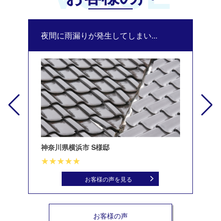
夜間に雨漏りが発生してしまい...
修
神奈川県横浜市 S様邸
北
お客様の声を見る
お客様の声