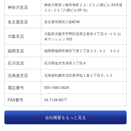
神奈川県茅ヶ崎市幸町２２−２５ 八洲ビル 3A号室
神奈川支店
２２−２５ ｢八洲ビル/3FｰA｣
名古屋支店
名古屋市西区八筋町96
大阪府大阪市平野区加美正覚寺３丁目４−１９ 山
大阪支店
本マンション 303
福岡支店
福岡県福岡市東区下原１丁目２０−４２ ３０２
石川支店
石川県金沢市糸田２丁目８
北海道支店
北海道札幌市北区新琴似１条２丁目９−１２
電話番号
050-1883-0629
FAX番号
04-7128-8677
会社概要をもっと見る