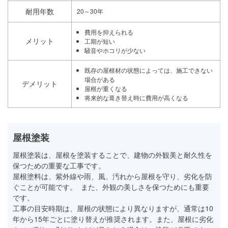
耐用年数
20～30年
費用を抑えられる
メリット
工期が短い
騒音やホコリが少ない
既存の屋根材の状態によっては、施工できない
場合がある
デメリット
屋根が重くなる
将来的な葺き替え時に費用が高くなる
屋根塗装
屋根塗装は、屋根を塗装することで、建物の外観美と耐久性を
保つための重要な工事です。
屋根塗料は、紫外線や雨、風、汚れから屋根を守り、劣化を防
ぐことが可能です。 また、外観の美しさを保つためにも重要
です。
工事の目安時期は、屋根の状態により異なりますが、通常は10
年から15年ごとに塗り替えが推奨されます。また、屋根に劣化