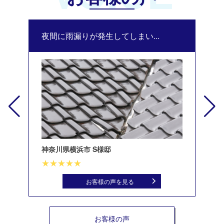
夜間に雨漏りが発生してしまい...
修
神奈川県横浜市 S様邸
北
お客様の声を見る
お客様の声