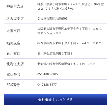
神奈川県茅ヶ崎市幸町２２−２５ 八洲ビル 3A号室
神奈川支店
２２−２５ ｢八洲ビル/3FｰA｣
名古屋支店
名古屋市西区八筋町96
大阪府大阪市平野区加美正覚寺３丁目４−１９ 山
大阪支店
本マンション 303
福岡支店
福岡県福岡市東区下原１丁目２０−４２ ３０２
石川支店
石川県金沢市糸田２丁目８
北海道支店
北海道札幌市北区新琴似１条２丁目９−１２
電話番号
050-1883-0629
FAX番号
04-7128-8677
会社概要をもっと見る