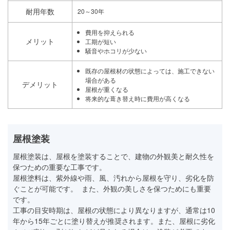
耐用年数
20～30年
費用を抑えられる
メリット
工期が短い
騒音やホコリが少ない
既存の屋根材の状態によっては、施工できない
場合がある
デメリット
屋根が重くなる
将来的な葺き替え時に費用が高くなる
屋根塗装
屋根塗装は、屋根を塗装することで、建物の外観美と耐久性を
保つための重要な工事です。
屋根塗料は、紫外線や雨、風、汚れから屋根を守り、劣化を防
ぐことが可能です。 また、外観の美しさを保つためにも重要
です。
工事の目安時期は、屋根の状態により異なりますが、通常は10
年から15年ごとに塗り替えが推奨されます。また、屋根に劣化