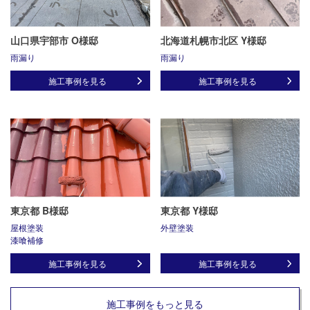
山口県宇部市 O様邸
北海道札幌市北区 Y様邸
雨漏り
雨漏り
施工事例を見る
施工事例を見る
東京都 B様邸
東京都 Y様邸
屋根塗装
外壁塗装
漆喰補修
施工事例を見る
施工事例を見る
施工事例をもっと見る