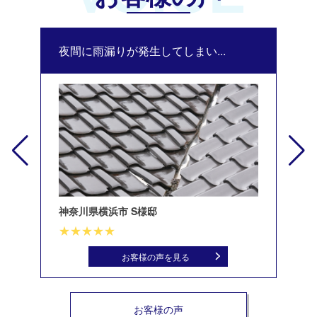
夜間に雨漏りが発生してしまい...
修
神奈川県横浜市 S様邸
北
お客様の声を見る
お客様の声