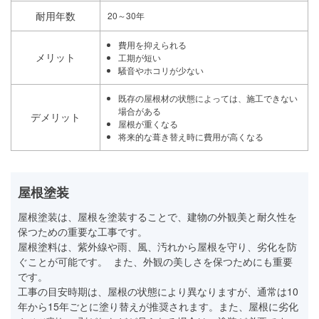
耐用年数
20～30年
費用を抑えられる
メリット
工期が短い
騒音やホコリが少ない
既存の屋根材の状態によっては、施工できない
場合がある
デメリット
屋根が重くなる
将来的な葺き替え時に費用が高くなる
屋根塗装
屋根塗装は、屋根を塗装することで、建物の外観美と耐久性を
保つための重要な工事です。
屋根塗料は、紫外線や雨、風、汚れから屋根を守り、劣化を防
ぐことが可能です。 また、外観の美しさを保つためにも重要
です。
工事の目安時期は、屋根の状態により異なりますが、通常は10
年から15年ごとに塗り替えが推奨されます。また、屋根に劣化