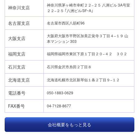
神奈川県茅ヶ崎市幸町２２−２５ 八洲ビル 3A号室
神奈川支店
２２−２５ ｢八洲ビル/3FｰA｣
名古屋支店
名古屋市西区八筋町96
大阪府大阪市平野区加美正覚寺３丁目４−１９ 山
大阪支店
本マンション 303
福岡支店
福岡県福岡市東区下原１丁目２０−４２ ３０２
石川支店
石川県金沢市糸田２丁目８
北海道支店
北海道札幌市北区新琴似１条２丁目９−１２
電話番号
050-1883-0629
FAX番号
04-7128-8677
会社概要をもっと見る