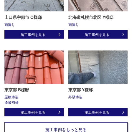
山口県宇部市 O様邸
北海道札幌市北区 Y様邸
雨漏り
雨漏り
施工事例を見る
施工事例を見る
東京都 B様邸
東京都 Y様邸
屋根塗装
外壁塗装
漆喰補修
施工事例を見る
施工事例を見る
施工事例をもっと見る