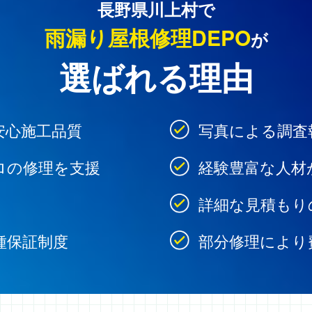
長野県川上村で
雨漏り屋根修理DEPO
が
選ばれる理由
安心施工品質
写真による調査
ロの修理を支援
経験豊富な人材
詳細な見積もり
種保証制度
部分修理により