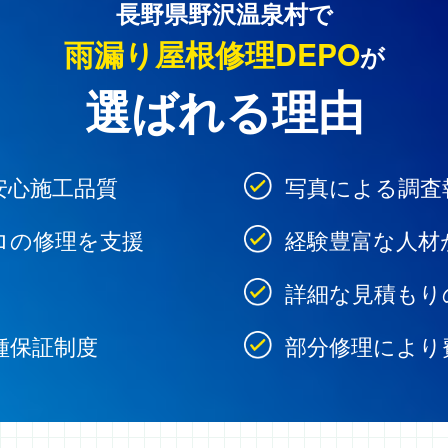
長野県野沢温泉村で
雨漏り屋根修理DEPO
が
選ばれる理由
安心施工品質
写真による調査
ロの修理を支援
経験豊富な人材
詳細な見積もり
種保証制度
部分修理により