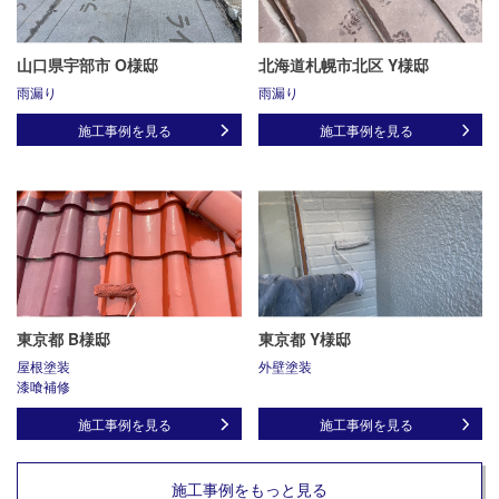
山口県宇部市 O様邸
北海道札幌市北区 Y様邸
雨漏り
雨漏り
施工事例を見る
施工事例を見る
東京都 B様邸
東京都 Y様邸
屋根塗装
外壁塗装
漆喰補修
施工事例を見る
施工事例を見る
施工事例をもっと見る