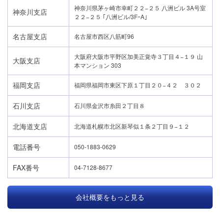
神奈川県茅ヶ崎市幸町２２−２５ 八洲ビル 3A号室
神奈川支店
２２−２５ ｢八洲ビル/3FｰA｣
名古屋支店
名古屋市西区八筋町96
大阪府大阪市平野区加美正覚寺３丁目４−１９ 山
大阪支店
本マンション 303
福岡支店
福岡県福岡市東区下原１丁目２０−４２ ３０２
石川支店
石川県金沢市糸田２丁目８
北海道支店
北海道札幌市北区新琴似１条２丁目９−１２
電話番号
050-1883-0629
FAX番号
04-7128-8677
会社概要をもっと見る