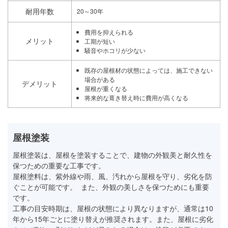
耐用年数
20～30年
費用を抑えられる
メリット
工期が短い
騒音やホコリが少ない
既存の屋根材の状態によっては、施工できない
場合がある
デメリット
屋根が重くなる
将来的な葺き替え時に費用が高くなる
屋根塗装
屋根塗装は、屋根を塗装することで、建物の外観美と耐久性を
保つための重要な工事です。
屋根塗料は、紫外線や雨、風、汚れから屋根を守り、劣化を防
ぐことが可能です。 また、外観の美しさを保つためにも重要
です。
工事の目安時期は、屋根の状態により異なりますが、通常は10
年から15年ごとに塗り替えが推奨されます。また、屋根に劣化