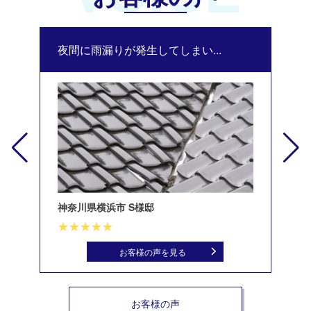
夜間に雨漏りが発生してしまい...
修
神奈川県横浜市 S様邸
北
お客様の声を見る
お客様の声