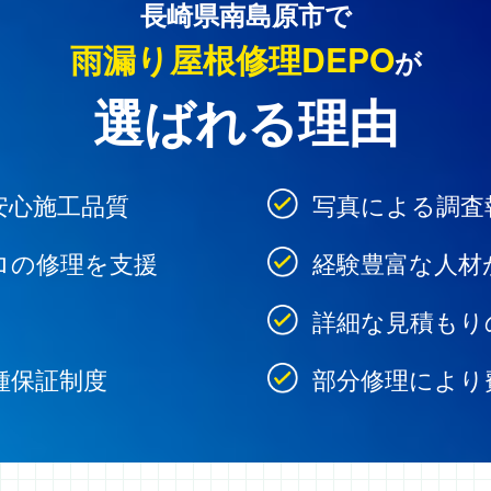
長崎県南島原市で
雨漏り屋根修理DEPO
が
選ばれる理由
安心施工品質
写真による調査
ロの修理を支援
経験豊富な人材
詳細な見積もり
種保証制度
部分修理により