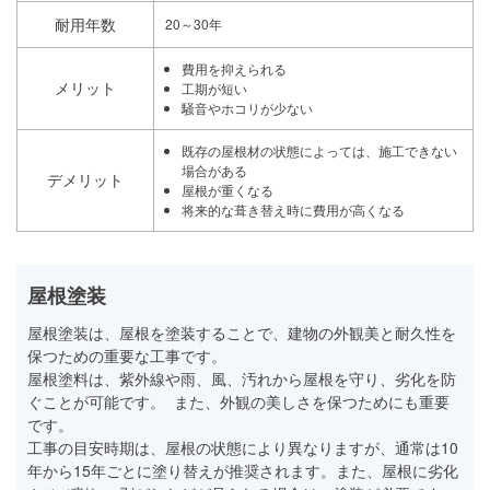
耐用年数
20～30年
費用を抑えられる
メリット
工期が短い
騒音やホコリが少ない
既存の屋根材の状態によっては、施工できない
場合がある
デメリット
屋根が重くなる
将来的な葺き替え時に費用が高くなる
屋根塗装
屋根塗装は、屋根を塗装することで、建物の外観美と耐久性を
保つための重要な工事です。
屋根塗料は、紫外線や雨、風、汚れから屋根を守り、劣化を防
ぐことが可能です。 また、外観の美しさを保つためにも重要
です。
工事の目安時期は、屋根の状態により異なりますが、通常は10
年から15年ごとに塗り替えが推奨されます。また、屋根に劣化