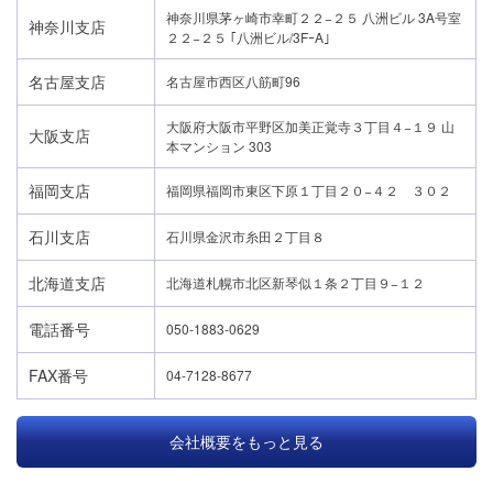
神奈川県茅ヶ崎市幸町２２−２５ 八洲ビル 3A号室
神奈川支店
２２−２５ ｢八洲ビル/3FｰA｣
名古屋支店
名古屋市西区八筋町96
大阪府大阪市平野区加美正覚寺３丁目４−１９ 山
大阪支店
本マンション 303
福岡支店
福岡県福岡市東区下原１丁目２０−４２ ３０２
石川支店
石川県金沢市糸田２丁目８
北海道支店
北海道札幌市北区新琴似１条２丁目９−１２
電話番号
050-1883-0629
FAX番号
04-7128-8677
会社概要をもっと見る