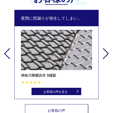
夜間に雨漏りが発生してしまい...
修
神奈川県横浜市 S様邸
北
お客様の声を見る
お客様の声