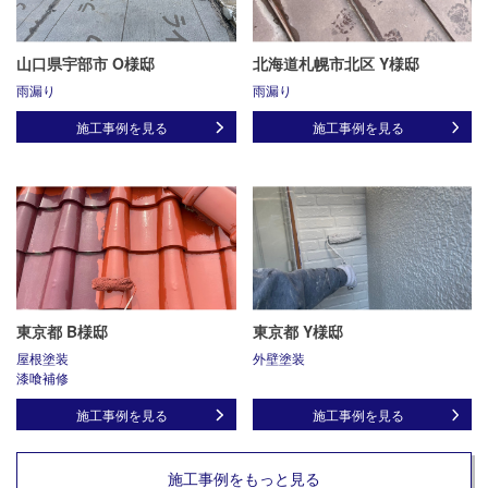
山口県宇部市 O様邸
北海道札幌市北区 Y様邸
雨漏り
雨漏り
施工事例を見る
施工事例を見る
東京都 B様邸
東京都 Y様邸
屋根塗装
外壁塗装
漆喰補修
施工事例を見る
施工事例を見る
施工事例をもっと見る