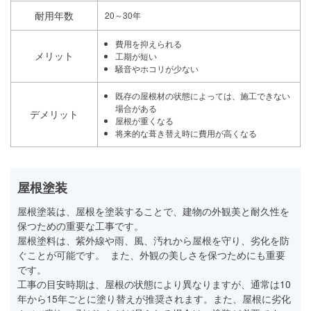
耐用年数
20～30年
費用を抑えられる
メリット
工期が短い
騒音やホコリが少ない
既存の屋根材の状態によっては、施工できない
場合がある
デメリット
屋根が重くなる
将来的な葺き替え時に費用が高くなる
屋根塗装
屋根塗装は、屋根を塗装することで、建物の外観美と耐久性を
保つための重要な工事です。
屋根塗料は、紫外線や雨、風、汚れから屋根を守り、劣化を防
ぐことが可能です。 また、外観の美しさを保つためにも重要
です。
工事の目安時期は、屋根の状態により異なりますが、通常は10
年から15年ごとに塗り替えが推奨されます。また、屋根に劣化