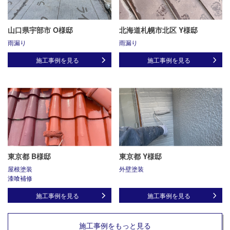
山口県宇部市 O様邸
北海道札幌市北区 Y様邸
雨漏り
雨漏り
施工事例を見る
施工事例を見る
東京都 B様邸
東京都 Y様邸
屋根塗装
外壁塗装
漆喰補修
施工事例を見る
施工事例を見る
施工事例をもっと見る