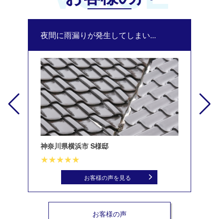
夜間に雨漏りが発生してしまい...
修
神奈川県横浜市 S様邸
北
お客様の声を見る
お客様の声