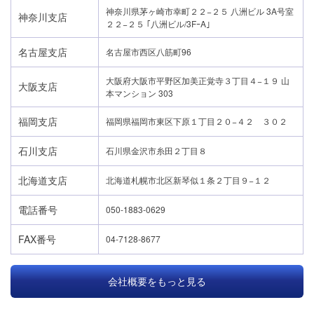
神奈川県茅ヶ崎市幸町２２−２５ 八洲ビル 3A号室
神奈川支店
２２−２５ ｢八洲ビル/3FｰA｣
名古屋支店
名古屋市西区八筋町96
大阪府大阪市平野区加美正覚寺３丁目４−１９ 山
大阪支店
本マンション 303
福岡支店
福岡県福岡市東区下原１丁目２０−４２ ３０２
石川支店
石川県金沢市糸田２丁目８
北海道支店
北海道札幌市北区新琴似１条２丁目９−１２
電話番号
050-1883-0629
FAX番号
04-7128-8677
会社概要をもっと見る