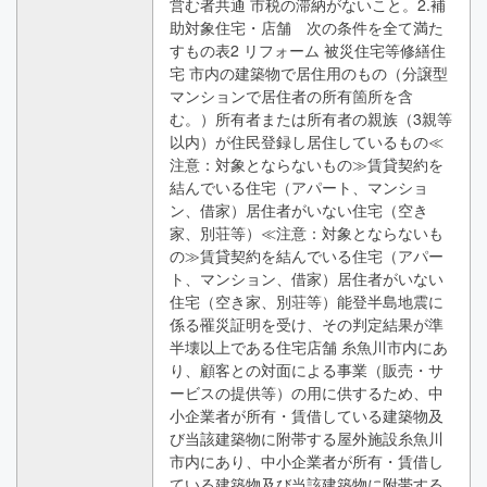
営む者共通 市税の滞納がないこと。2.補
助対象住宅・店舗 次の条件を全て満た
すもの表2 リフォーム 被災住宅等修繕住
宅 市内の建築物で居住用のもの（分譲型
マンションで居住者の所有箇所を含
む。）所有者または所有者の親族（3親等
以内）が住民登録し居住しているもの≪
注意：対象とならないもの≫賃貸契約を
結んでいる住宅（アパート、マンショ
ン、借家）居住者がいない住宅（空き
家、別荘等）≪注意：対象とならないも
の≫賃貸契約を結んでいる住宅（アパー
ト、マンション、借家）居住者がいない
住宅（空き家、別荘等）能登半島地震に
係る罹災証明を受け、その判定結果が準
半壊以上である住宅店舗 糸魚川市内にあ
り、顧客との対面による事業（販売・サ
ービスの提供等）の用に供するため、中
小企業者が所有・賃借している建築物及
び当該建築物に附帯する屋外施設糸魚川
市内にあり、中小企業者が所有・賃借し
ている建築物及び当該建築物に附帯する