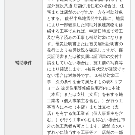
屋外施設共通 店舗併用住宅の場合は、住
宅または店舗のいずれか一方を補助対象
とする。 能登半島地震発生以降に、地震
により一部破損した補助対象建築物を修
繕する工事であれば、申請日時点で着工
及び完了済みの工事も補助対象になりま
す。罹災証明書または被災届出証明書の
発行により被災状況を確認しますが、罹
災証明書または被災届出証明書の交付申
補助条件
請をしていない場合は、施工前の写真等
により確認します。※被災状況が確認でき
ない場合は対象外です。 3.補助対象工
事 次の条件を全て満たすもの表3 リフ
ォーム 被災住宅等修繕住宅市内に本社
（本店）または支社（支店）を有する施
工業者（個人事業主を含む。）が行う工
事市内に本社（本店）または支社（支
店）を有する施工業者（個人事業主を含
む。）が行う工事※やむを得ない場合は市
外の施工業者も可とします。店舗 次のい
ずれかに該当する工事等ア 店舗の一部