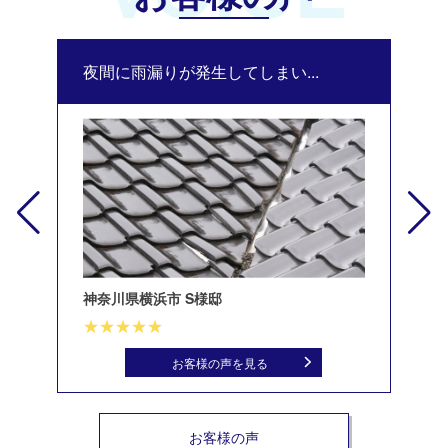
夜間に雨漏りが発生してしまい...
修
神奈川県横浜市 S様邸
北
お客様の声を見る
お客様の声