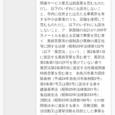
関連サービス業又は娯楽業を営むものた
だし、以下のいずれにも該当しないこ
と。市内に住所または主たる事業所を有
する中小企業者のうち、店舗を使用して
営むものただし、以下のいずれにも該当
しないこと。ア 床面積の合計が1,000平
方メートルを超える店舗で事業を営む者
イ 風俗営業等の規制及び業務の適正化
等に関する法律（昭和23年法律第122号
（以下「風営法」という。）第2条第1項
に規定する風俗営業を営む者で、風営法
第3条第1項の許可を受けていない者ウ
風営法第2条第5項に規定する性風俗関連
特殊営業を営む者エ 糸魚川市暴力団排
除条例（平成24年糸魚川市条例第2号）
第2条第1号又は第2号に該当する者オ
建築基準法（昭和25年法律第201号）、
食品衛生法（昭和22年法律第233号）、
消防法（昭和23年法律第186号）その他
関係法令に違反する者カ 宗教活動、政
治活動又は選挙活動を目的とした事業を