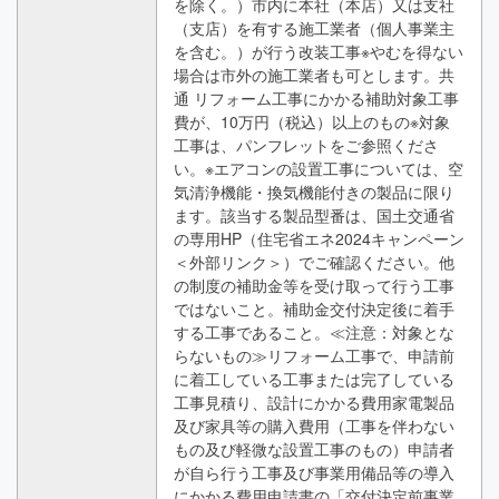
を除く。）市内に本社（本店）又は支社
（支店）を有する施工業者（個人事業主
を含む。）が行う改装工事※やむを得ない
場合は市外の施工業者も可とします。共
通 リフォーム工事にかかる補助対象工事
費が、10万円（税込）以上のもの※対象
工事は、パンフレットをご参照くださ
い。※エアコンの設置工事については、空
気清浄機能・換気機能付きの製品に限り
ます。該当する製品型番は、国土交通省
の専用HP（住宅省エネ2024キャンペーン
＜外部リンク＞）でご確認ください。他
の制度の補助金等を受け取って行う工事
ではないこと。補助金交付決定後に着手
する工事であること。≪注意：対象とな
らないもの≫リフォーム工事で、申請前
に着工している工事または完了している
工事見積り、設計にかかる費用家電製品
及び家具等の購入費用（工事を伴わない
もの及び軽微な設置工事のもの）申請者
が自ら行う工事及び事業用備品等の導入
にかかる費用申請書の「交付決定前事業