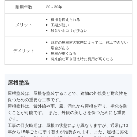
耐用年数
20～30年
費用を抑えられる
メリット
工期が短い
騒音やホコリが少ない
既存の屋根材の状態によっては、施工できない
場合がある
デメリット
屋根が重くなる
将来的な葺き替え時に費用が高くなる
屋根塗装
屋根塗装は、屋根を塗装することで、建物の外観美と耐久性を
保つための重要な工事です。
屋根塗料は、紫外線や雨、風、汚れから屋根を守り、劣化を防
ぐことが可能です。 また、外観の美しさを保つためにも重要
です。
工事の目安時期は、屋根の状態により異なりますが、通常は10
年から15年ごとに塗り替えが推奨されます。また、屋根に劣化