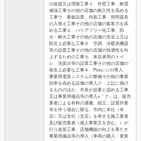
の改築又は増築工事イ 外壁工事、耐震
補強工事その他の店舗の耐久性を高める
工事ウ 看板設置、内装工事、照明器具
の入替え工事その他の店舗の集客力を高
める工事エ バリアフリー化工事、防
火・耐火工事その他の店舗の安全上又は
防災上必要な工事オ 空調、冷暖房機器
等の設置工事その他の店舗の快適性を向
上するための工事カ 来店者用のトイ
レ、洗面台等の設置工事その他の店舗の
衛生上必要な工事キ Posレジの導入、
事業用電算システムの整備その他の事業
効率を高める設備の導入ク 上記に掲げ
るもののほか、市長が必要と認める工事
又は事業用備品等の導入※「ク」は、販売
業者による有料の運搬、組立、設置作業
等を伴う場合に限る。市内に本社（本
店）又は支社（支店）を有する施工業者
及び販売業者（個人事業主を含む。）が
行う改装工事、店舗機能の向上を果たす
事業用備品等の導入（車両の購入・更新