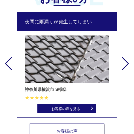
夜間に雨漏りが発生してしまい...
修
神奈川県横浜市 S様邸
北
お客様の声を見る
お客様の声