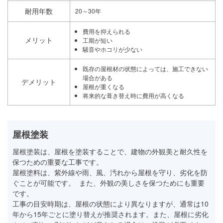
耐用年数
20～30年
費用を抑えられる
メリット
工期が短い
騒音やホコリが少ない
既存の屋根材の状態によっては、施工できない
場合がある
デメリット
屋根が重くなる
将来的な葺き替え時に費用が高くなる
屋根塗装
屋根塗装は、屋根を塗装することで、建物の外観美と耐久性を
保つための重要な工事です。
屋根塗料は、紫外線や雨、風、汚れから屋根を守り、劣化を防
ぐことが可能です。 また、外観の美しさを保つためにも重要
です。
工事の目安時期は、屋根の状態により異なりますが、通常は10
年から15年ごとに塗り替えが推奨されます。また、屋根に劣化