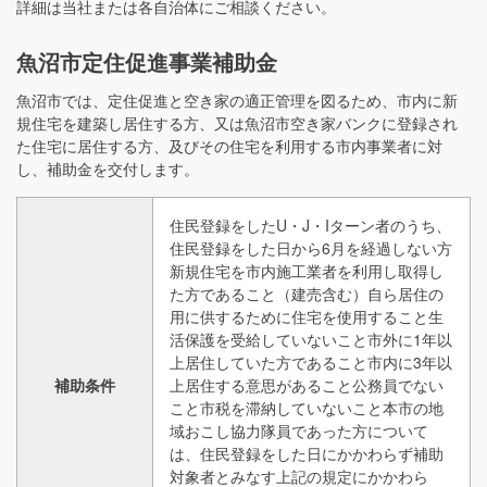
詳細は当社または各自治体にご相談ください。
魚沼市定住促進事業補助金
魚沼市では、定住促進と空き家の適正管理を図るため、市内に新
規住宅を建築し居住する方、又は魚沼市空き家バンクに登録され
た住宅に居住する方、及びその住宅を利用する市内事業者に対
し、補助金を交付します。
住民登録をしたU・J・Iターン者のうち、
住民登録をした日から6月を経過しない方
新規住宅を市内施工業者を利用し取得し
た方であること（建売含む）自ら居住の
用に供するために住宅を使用すること生
活保護を受給していないこと市外に1年以
上居住していた方であること市内に3年以
補助条件
上居住する意思があること公務員でない
こと市税を滞納していないこと本市の地
域おこし協力隊員であった方について
は、住民登録をした日にかかわらず補助
対象者とみなす上記の規定にかかわら