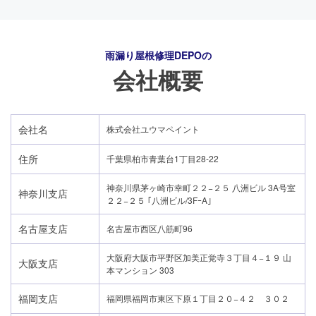
雨漏り屋根修理DEPO
の
会社概要
会社名
株式会社ユウマペイント
住所
千葉県柏市青葉台1丁目28-22
神奈川県茅ヶ崎市幸町２２−２５ 八洲ビル 3A号室
神奈川支店
２２−２５ ｢八洲ビル/3FｰA｣
名古屋支店
名古屋市西区八筋町96
大阪府大阪市平野区加美正覚寺３丁目４−１９ 山
大阪支店
本マンション 303
24時間365日対応
050-1883-0629
福岡支店
福岡県福岡市東区下原１丁目２０−４２ ３０２