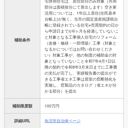
宅併用住宅は、居住部分のみ対象（共用
部分は面積按分にて算出します）空き家
活用については、1年以上居住(住民基本
台帳上)が無く、当市の固定資産税課税台
帳に登録されている住宅※売買契約の日か
ら申請日までが6ヶ月を経過していないこ
と対象となる工事個人住宅のリフォーム
補助条件
（改修・修繕・一部増築）工事（対象と
なるかについてはお問い合わせくださ
い）対象工事が、他の制度の補助金の対
象となっていないこと令和7年4月1日以
降の契約で令和8年3月末日までに工事費
の支払が完了し、実績報告書の提出がで
きる工事省エネ工事は居室の窓断熱化を
実施し、窓製品のカタログ（省エネが分
かる部分）を提出
補助限度額
100万円
詳細URL
魚沼市自治体ページ