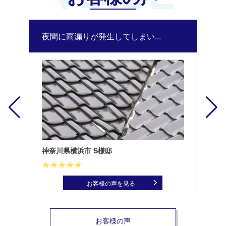
夜間に雨漏りが発生してしまい...
修
神奈川県横浜市 S様邸
北
お客様の声を見る
お客様の声