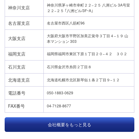
神奈川県茅ヶ崎市幸町２２−２５ 八洲ビル 3A号室
神奈川支店
２２−２５ ｢八洲ビル/3FｰA｣
名古屋支店
名古屋市西区八筋町96
大阪府大阪市平野区加美正覚寺３丁目４−１９ 山
大阪支店
本マンション 303
福岡支店
福岡県福岡市東区下原１丁目２０−４２ ３０２
石川支店
石川県金沢市糸田２丁目８
北海道支店
北海道札幌市北区新琴似１条２丁目９−１２
電話番号
050-1883-0629
FAX番号
04-7128-8677
会社概要をもっと見る