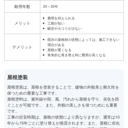
耐用年数
20～30年
費用を抑えられる
メリット
工期が短い
騒音やホコリが少ない
既存の屋根材の状態によっては、施工できない
場合がある
デメリット
屋根が重くなる
将来的な葺き替え時に費用が高くなる
屋根塗装
屋根塗装は、屋根を塗装することで、建物の外観美と耐久性を
保つための重要な工事です。
屋根塗料は、紫外線や雨、風、汚れから屋根を守り、劣化を防
ぐことが可能です。 また、外観の美しさを保つためにも重要
です。
工事の目安時期は、屋根の状態により異なりますが、通常は10
年から15年ごとに塗り替えが推奨されます。また、屋根に劣化