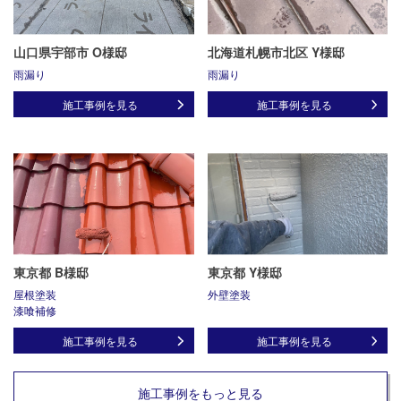
山口県宇部市 O様邸
北海道札幌市北区 Y様邸
雨漏り
雨漏り
施工事例を見る
施工事例を見る
東京都 B様邸
東京都 Y様邸
屋根塗装
外壁塗装
漆喰補修
施工事例を見る
施工事例を見る
施工事例をもっと見る