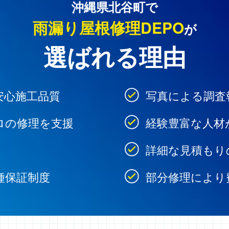
沖縄県北谷町で
雨漏り屋根修理DEPO
が
選ばれる理由
安心施工品質
写真による調査
ロの修理を支援
経験豊富な人材
詳細な見積もり
種保証制度
部分修理により