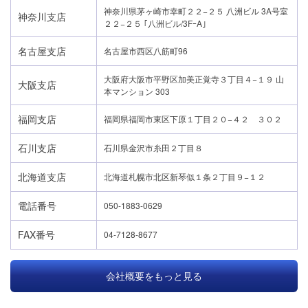
神奈川県茅ヶ崎市幸町２２−２５ 八洲ビル 3A号室
神奈川支店
２２−２５ ｢八洲ビル/3FｰA｣
名古屋支店
名古屋市西区八筋町96
大阪府大阪市平野区加美正覚寺３丁目４−１９ 山
大阪支店
本マンション 303
福岡支店
福岡県福岡市東区下原１丁目２０−４２ ３０２
石川支店
石川県金沢市糸田２丁目８
北海道支店
北海道札幌市北区新琴似１条２丁目９−１２
電話番号
050-1883-0629
FAX番号
04-7128-8677
会社概要をもっと見る