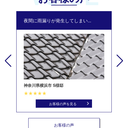
夜間に雨漏りが発生してしまい...
修
神奈川県横浜市 S様邸
北
お客様の声を見る
お客様の声