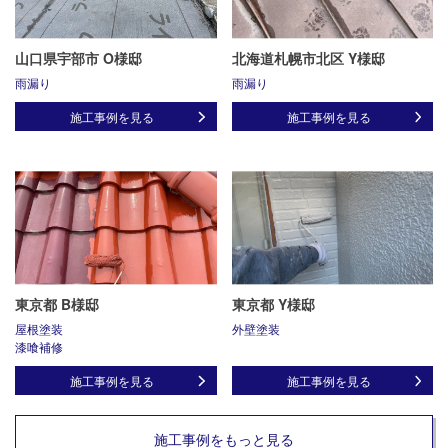
山口県宇部市 O様邸
北海道札幌市北区 Y様邸
雨漏り
雨漏り
施工事例を見る
施工事例を見る
東京都 B様邸
東京都 Y様邸
屋根塗装
外壁塗装
漆喰補修
施工事例を見る
施工事例を見る
施工事例をもっと見る