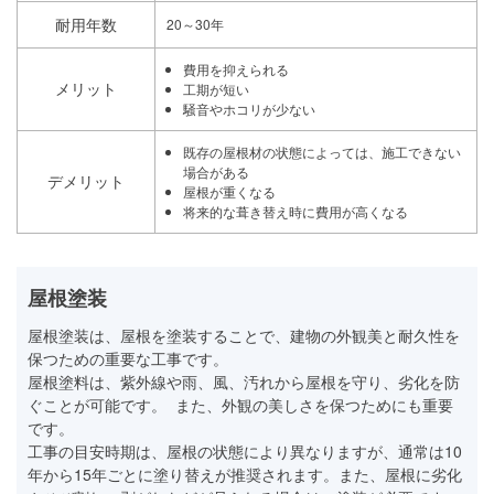
耐用年数
20～30年
費用を抑えられる
メリット
工期が短い
騒音やホコリが少ない
既存の屋根材の状態によっては、施工できない
場合がある
デメリット
屋根が重くなる
将来的な葺き替え時に費用が高くなる
屋根塗装
屋根塗装は、屋根を塗装することで、建物の外観美と耐久性を
保つための重要な工事です。
屋根塗料は、紫外線や雨、風、汚れから屋根を守り、劣化を防
ぐことが可能です。 また、外観の美しさを保つためにも重要
です。
工事の目安時期は、屋根の状態により異なりますが、通常は10
年から15年ごとに塗り替えが推奨されます。また、屋根に劣化