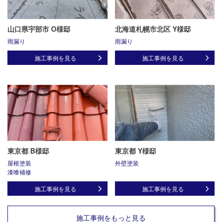
山口県宇部市 O様邸
北海道札幌市北区 Y様邸
雨漏り
雨漏り
施工事例を見る
施工事例を見る
東京都 B様邸
東京都 Y様邸
屋根塗装
外壁塗装
漆喰補修
施工事例を見る
施工事例を見る
施工事例をもっと見る