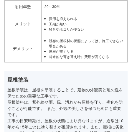
耐用年数
20～30年
費用を抑えられる
メリット
工期が短い
騒音やホコリが少ない
既存の屋根材の状態によっては、施工できない
場合がある
デメリット
屋根が重くなる
将来的な葺き替え時に費用が高くなる
屋根塗装
屋根塗装は、屋根を塗装することで、建物の外観美と耐久性を
保つための重要な工事です。
屋根塗料は、紫外線や雨、風、汚れから屋根を守り、劣化を防
ぐことが可能です。 また、外観の美しさを保つためにも重要
です。
工事の目安時期は、屋根の状態により異なりますが、通常は10
年から15年ごとに塗り替えが推奨されます。また、屋根に劣化