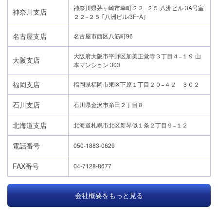
神奈川県茅ヶ崎市幸町２２−２５ 八洲ビル 3A号室
神奈川支店
２２−２５ ｢八洲ビル/3FｰA｣
名古屋支店
名古屋市西区八筋町96
大阪府大阪市平野区加美正覚寺３丁目４−１９ 山
大阪支店
本マンション 303
福岡支店
福岡県福岡市東区下原１丁目２０−４２ ３０２
石川支店
石川県金沢市糸田２丁目８
北海道支店
北海道札幌市北区新琴似１条２丁目９−１２
電話番号
050-1883-0629
FAX番号
04-7128-8677
会社概要をもっと見る