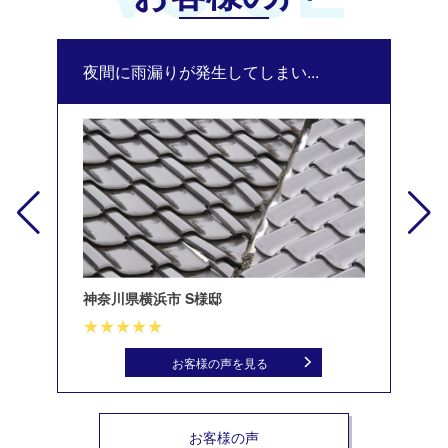
夜間に雨漏りが発生してしまい...
修
神奈川県横浜市 S様邸
北
お客様の声を見る
お客様の声