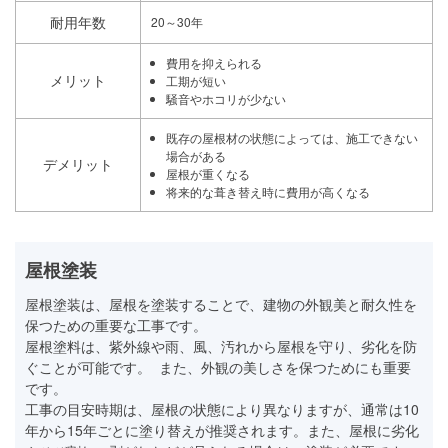
耐用年数
20～30年
費用を抑えられる
メリット
工期が短い
騒音やホコリが少ない
既存の屋根材の状態によっては、施工できない
場合がある
デメリット
屋根が重くなる
将来的な葺き替え時に費用が高くなる
屋根塗装
屋根塗装は、屋根を塗装することで、建物の外観美と耐久性を
保つための重要な工事です。
屋根塗料は、紫外線や雨、風、汚れから屋根を守り、劣化を防
ぐことが可能です。 また、外観の美しさを保つためにも重要
です。
工事の目安時期は、屋根の状態により異なりますが、通常は10
年から15年ごとに塗り替えが推奨されます。また、屋根に劣化