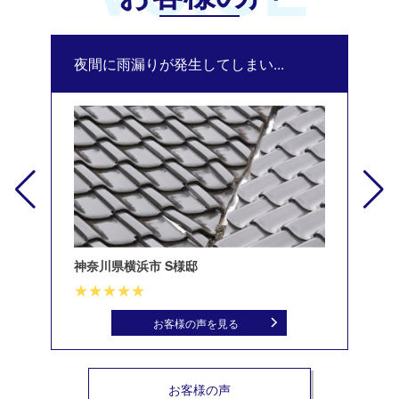
夜間に雨漏りが発生してしまい...
修
神奈川県横浜市 S様邸
北
お客様の声を見る
お客様の声