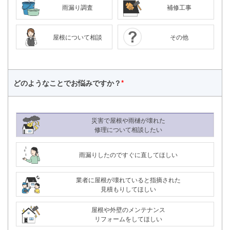
雨漏り調査
補修工事
屋根について相談
その他
どのようなことで
お悩みですか？
*
災害で屋根や雨樋が壊れた
修理について相談したい
雨漏りしたのですぐに直してほしい
業者に屋根が壊れていると指摘された
見積もりしてほしい
24時間365日対応
屋根や外壁のメンテナンス
050-1883-0629
リフォームをしてほしい