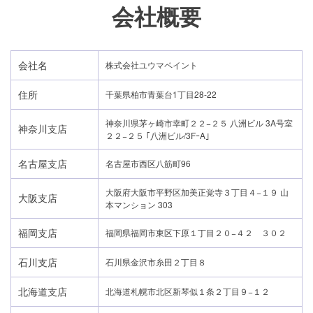
会社概要
会社名
株式会社ユウマペイント
住所
千葉県柏市青葉台1丁目28-22
神奈川県茅ヶ崎市幸町２２−２５ 八洲ビル 3A号室
神奈川支店
２２−２５ ｢八洲ビル/3FｰA｣
名古屋支店
名古屋市西区八筋町96
大阪府大阪市平野区加美正覚寺３丁目４−１９ 山
大阪支店
本マンション 303
福岡支店
福岡県福岡市東区下原１丁目２０−４２ ３０２
石川支店
石川県金沢市糸田２丁目８
北海道支店
北海道札幌市北区新琴似１条２丁目９−１２