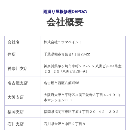
雨漏り屋根修理DEPO
の
会社概要
会社名
株式会社ユウマペイント
住所
千葉県柏市青葉台1丁目28-22
神奈川県茅ヶ崎市幸町２２−２５ 八洲ビル 3A号室
神奈川支店
２２−２５ ｢八洲ビル/3FｰA｣
名古屋支店
名古屋市西区八筋町96
大阪府大阪市平野区加美正覚寺３丁目４−１９ 山
大阪支店
本マンション 303
福岡支店
福岡県福岡市東区下原１丁目２０−４２ ３０２
石川支店
石川県金沢市糸田２丁目８