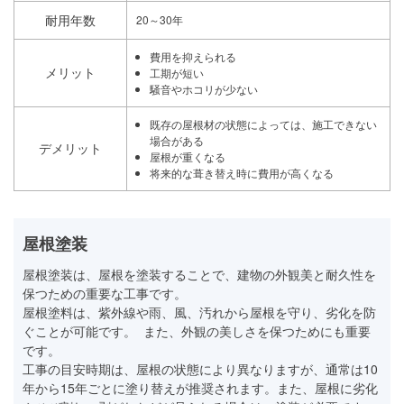
耐用年数
20～30年
費用を抑えられる
メリット
工期が短い
騒音やホコリが少ない
既存の屋根材の状態によっては、施工できない
場合がある
デメリット
屋根が重くなる
将来的な葺き替え時に費用が高くなる
屋根塗装
屋根塗装は、屋根を塗装することで、建物の外観美と耐久性を
保つための重要な工事です。
屋根塗料は、紫外線や雨、風、汚れから屋根を守り、劣化を防
ぐことが可能です。 また、外観の美しさを保つためにも重要
です。
工事の目安時期は、屋根の状態により異なりますが、通常は10
年から15年ごとに塗り替えが推奨されます。また、屋根に劣化