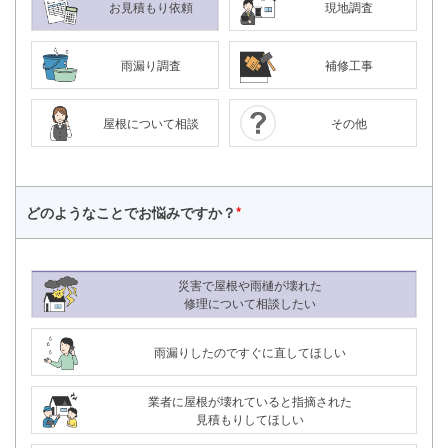
お見積もり依頼
現地調査
雨漏り調査
補修工事
屋根について相談
その他
どのようなことで
お悩みですか？
*
災害で屋根や雨樋が壊れた
修理について相談したい
雨漏りしたのですぐに直してほしい
24時間365日対応
業者に屋根が壊れていると指摘された
050-1883-0629
見積もりしてほしい