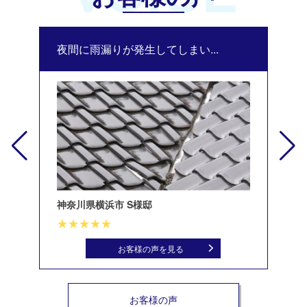
夜間に雨漏りが発生してしまい...
修
神奈川県横浜市 S様邸
北
お客様の声を見る
お客様の声