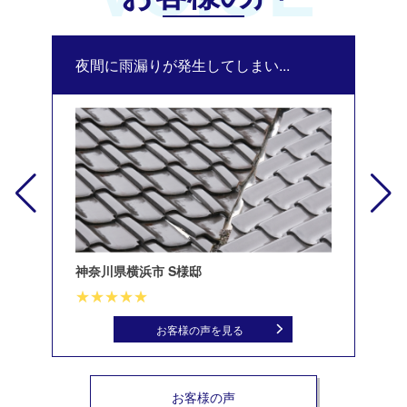
夜間に雨漏りが発生してしまい...
修
神奈川県横浜市 S様邸
北
お客様の声を見る
お客様の声