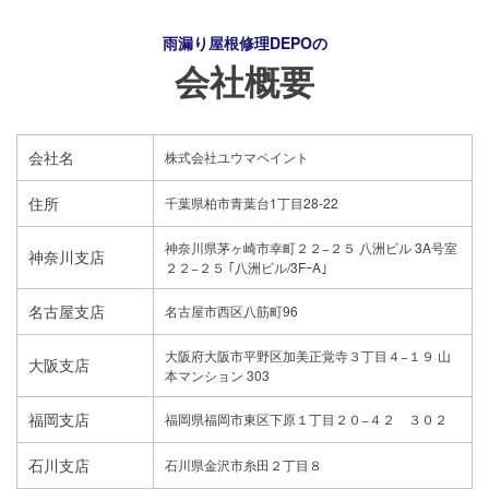
雨漏り屋根修理DEPO
の
会社概要
会社名
株式会社ユウマペイント
住所
千葉県柏市青葉台1丁目28-22
神奈川県茅ヶ崎市幸町２２−２５ 八洲ビル 3A号室
神奈川支店
２２−２５ ｢八洲ビル/3FｰA｣
名古屋支店
名古屋市西区八筋町96
大阪府大阪市平野区加美正覚寺３丁目４−１９ 山
大阪支店
本マンション 303
福岡支店
福岡県福岡市東区下原１丁目２０−４２ ３０２
石川支店
石川県金沢市糸田２丁目８