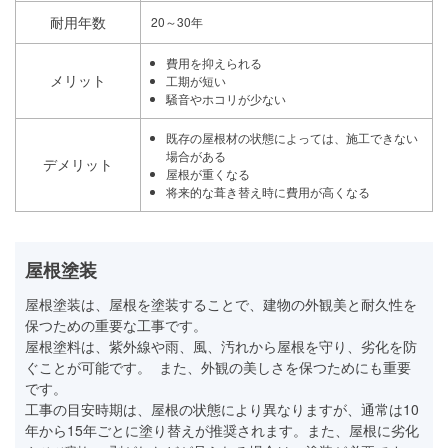
耐用年数
20～30年
費用を抑えられる
メリット
工期が短い
騒音やホコリが少ない
既存の屋根材の状態によっては、施工できない
場合がある
デメリット
屋根が重くなる
将来的な葺き替え時に費用が高くなる
屋根塗装
屋根塗装は、屋根を塗装することで、建物の外観美と耐久性を
保つための重要な工事です。
屋根塗料は、紫外線や雨、風、汚れから屋根を守り、劣化を防
ぐことが可能です。 また、外観の美しさを保つためにも重要
です。
工事の目安時期は、屋根の状態により異なりますが、通常は10
年から15年ごとに塗り替えが推奨されます。また、屋根に劣化