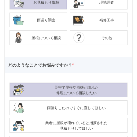
お見積もり依頼
現地調査
雨漏り調査
補修工事
屋根について相談
その他
どのようなことで
お悩みですか？
*
災害で屋根や雨樋が壊れた
修理について相談したい
雨漏りしたのですぐに直してほしい
24時間365日対応
業者に屋根が壊れていると指摘された
050-1883-0629
見積もりしてほしい